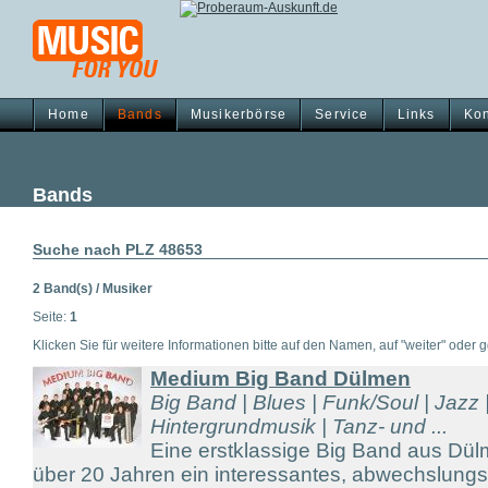
Home
Bands
Musikerbörse
Service
Links
Kon
Bands
Suche nach PLZ 48653
2 Band(s) / Musiker
Seite:
1
Klicken Sie für weitere Informationen bitte auf den Namen, auf "weiter" oder gg
Medium Big Band Dülmen
Big Band | Blues | Funk/Soul | Jazz |
Hintergrundmusik | Tanz- und ...
Eine erstklassige Big Band aus Dül
über 20 Jahren ein interessantes, abwechslungs