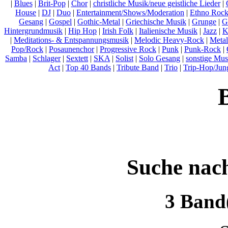
|
Blues
|
Brit-Pop
|
Chor
|
christliche Musik/neue geistliche Lieder
|
House
|
DJ
|
Duo
|
Entertainment/Shows/Moderation
|
Ethno Roc
Gesang
|
Gospel
|
Gothic-Metal
|
Griechische Musik
|
Grunge
|
G
Hintergrundmusik
|
Hip Hop
|
Irish Folk
|
Italienische Musik
|
Jazz
|
K
|
Meditations- & Entspannungsmusik
|
Melodic Heavy-Rock
|
Metal
Pop/Rock
|
Posaunenchor
|
Progressive Rock
|
Punk
|
Punk-Rock
|
Samba
|
Schlager
|
Sextett
|
SKA
|
Solist
|
Solo Gesang
|
sonstige Mus
Act
|
Top 40 Bands
|
Tribute Band
|
Trio
|
Trip-Hop/Jung
Suche nac
3 Band(