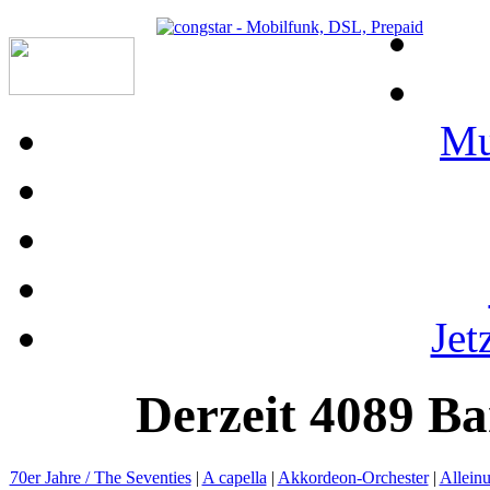
Mu
Jet
Derzeit
4089 Ba
70er Jahre / The Seventies
|
A capella
|
Akkordeon-Orchester
|
Alleinu