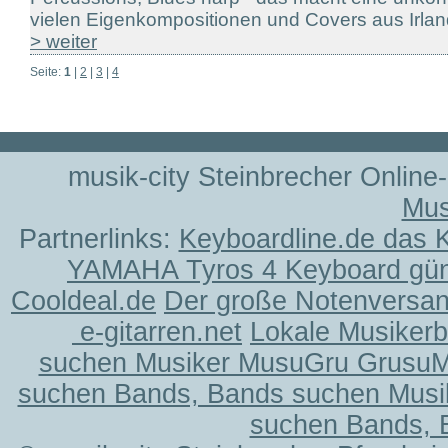
vielen Eigenkompositionen und Covers aus Irland,
> weiter
Seite:
1
|
2
|
3
|
4
musik-city Steinbrecher Online
Mus
Partnerlinks:
Keyboardline.de das 
YAMAHA Tyros 4 Keyboard gün
Cooldeal.de
Der große Notenversand
e-gitarren.net
Lokale Musiker
suchen Musiker MusuGru Grusu
suchen Bands, Bands suchen Musi
suchen Bands, 