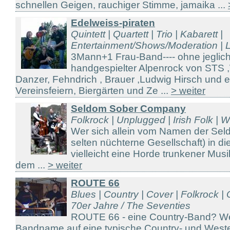
schnellen Geigen, rauchiger Stimme, jamaika ...
Edelweiss-piraten
Quintett | Quartett | Trio | Kabarett |
Entertainment/Shows/Moderation | Li
3Mann+1 Frau-Band---- ohne jeglich
handgespielter Alpenrock von STS 
Danzer, Fehndrich , Brauer ,Ludwig Hirsch und 
Vereinsfeiern, Biergärten und Ze ...
> weiter
Seldom Sober Company
Folkrock | Unplugged | Irish Folk | W
Wer sich allein vom Namen der Sel
selten nüchterne Gesellschaft) in die
vielleicht eine Horde trunkener Musi
dem ...
> weiter
ROUTE 66
Blues | Country | Cover | Folkrock | 
70er Jahre / The Seventies
ROUTE 66 - eine Country-Band? Wei
Bandname auf eine typische Country- und Weste