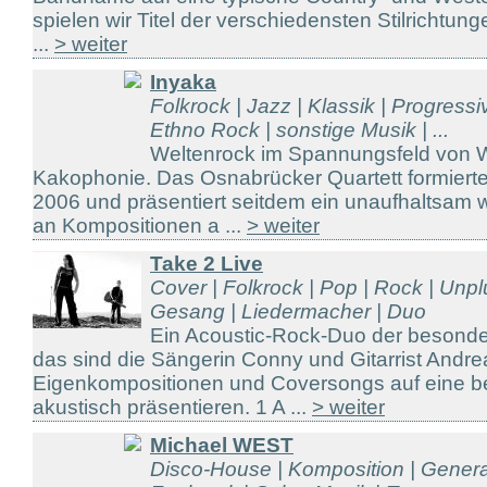
spielen wir Titel der verschiedensten Stilrichtun
...
> weiter
Inyaka
Folkrock | Jazz | Klassik | Progress
Ethno Rock | sonstige Musik | ...
Weltenrock im Spannungsfeld von 
Kakophonie. Das Osnabrücker Quartett formiert
2006 und präsentiert seitdem ein unaufhaltsam
an Kompositionen a ...
> weiter
Take 2 Live
Cover | Folkrock | Pop | Rock | Unp
Gesang | Liedermacher | Duo
Ein Acoustic-Rock-Duo der besonder
das sind die Sängerin Conny und Gitarrist Andre
Eigenkompositionen und Coversongs auf eine be
akustisch präsentieren. 1 A ...
> weiter
Michael WEST
Disco-House | Komposition | Genera