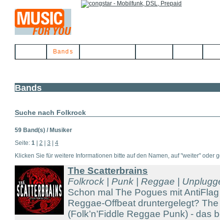
Home
Bands
Musikerbörse
Service
Links
Kon
Bands
Suche nach Folkrock
59 Band(s) / Musiker
Seite:
1
|
2
|
3
|
4
Klicken Sie für weitere Informationen bitte auf den Namen, auf "weiter" oder gg
The Scatterbrains
Folkrock | Punk | Reggae | Unplug
Schon mal The Pogues mit AntiFlag
Reggae-Offbeat druntergelegt? The 
(Folk’n’Fiddle Reggae Punk) - das 