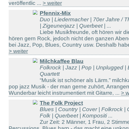
veröffentlic ...
> weiter
Pfennix-Mix
Duo | Liedermacher | 70er Jahre / Th
| Zigeunerjazz | Querbeet | ...
Liebe Musikfreunde, oft hören wir d
hören gern Rock, jedoch nicht den ganzen Abend
bei Jazz, Pop, Blues, Country usw. Deshalb haben
> weiter
Milchkaffee Blau
Folkrock | Jazz | Pop | Unplugged | 
Quartett
“Musik ist schöner als Lärm.” milchkaf
pop jazz Musik - der man gerne zuhört, Arrangem
Wunderbar leicht instrumentiert mit Gitarre, ...
> w
The Folk Project
Blues | Country | Cover | Folkrock | 
Folk | Querbeet | Kompositi ...
Zur Zeit: 2 Männer, 1 Frau, 2 Stimme
Percussions, Blues harp - das macht eine unkon