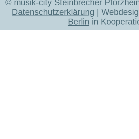
© musik-city Steinbrecher Pforzhei
Datenschutzerklärung
| Webdesig
Berlin
in Kooperati