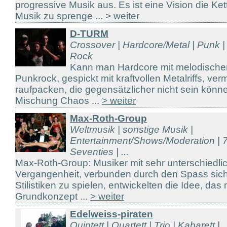
progressive Musik aus. Es ist eine Vision die Ket
Musik zu sprenge ...
> weiter
D-TURM
Crossover | Hardcore/Metal | Punk |
Rock
Kann man Hardcore mit melodische
Punkrock, gespickt mit kraftvollen Metalriffs, v
raufpacken, die gegensätzlicher nicht sein könn
Mischung Chaos ...
> weiter
Max-Roth-Group
Weltmusik | sonstige Musik |
Entertainment/Shows/Moderation | 7
Seventies | ...
Max-Roth-Group: Musiker mit sehr unterschiedli
Vergangenheit, verbunden durch den Spass sich 
Stilistiken zu spielen, entwickelten die Idee, das
Grundkonzept ...
> weiter
Edelweiss-piraten
Quintett | Quartett | Trio | Kabarett |