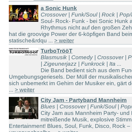
a Sonic Hunk
Crossover | Funk/Soul | Rock | Pop
Soul- Rock- Funk - bei Sonic Hunk a
Rhythmus nicht auf den großen Zeh
hat die groovige Power der 6-köpfigen Band bei
statische&rdqu ...
> weiter
TurboTrööT
Blasmusik | Comedy | Crossover | P
| Zigeunerjazz | Funkrock | Ita ...
Die Band bedient sich aus dem Fund
Umgebungsgeriesels. Der Müll der musikalische
sich unbemerkt im Gehirn der Musiker ein, gärt 
...
> weiter
City Jam - Partyband Mannheim
Blues | Crossover | Funk/Soul | Po
City Jam aus Mannheim Party- und 
mitreißende Musik, explosive Stim
Entertainment! Blues, Soul, Funk, Disco, Rock –