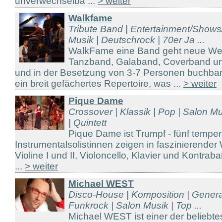
unverwechselba ...
> weiter
Walkfame
Tribute Band | Entertainment/Shows/
Musik | Deutschrock | 70er Ja ...
WalkFame eine Band geht neue We
Tanzband, Galaband, Coverband u
und in der Besetzung von 3-7 Personen buchbar
ein breit gefächertes Repertoire, was ...
> weiter
Pique Dame
Crossover | Klassik | Pop | Salon Mu
| Quintett
Pique Dame ist Trumpf - fünf tempe
Instrumentalsolistinnen zeigen in faszinierender
Violine I und II, Violoncello, Klavier und Kontrab
...
> weiter
Michael WEST
Disco-House | Komposition | Genera
Funkrock | Salon Musik | Top ...
Michael WEST ist einer der beliebt