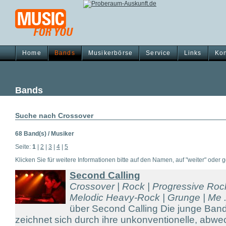
Home
Bands
Musikerbörse
Service
Links
Kon
Bands
Suche nach Crossover
68 Band(s) / Musiker
Seite:
1
|
2
|
3
|
4
|
5
Klicken Sie für weitere Informationen bitte auf den Namen, auf "weiter" oder gg
Second Calling
Crossover | Rock | Progressive Roc
Melodic Heavy-Rock | Grunge | Me .
über Second Calling Die junge B
zeichnet sich durch ihre unkonventionelle, abw