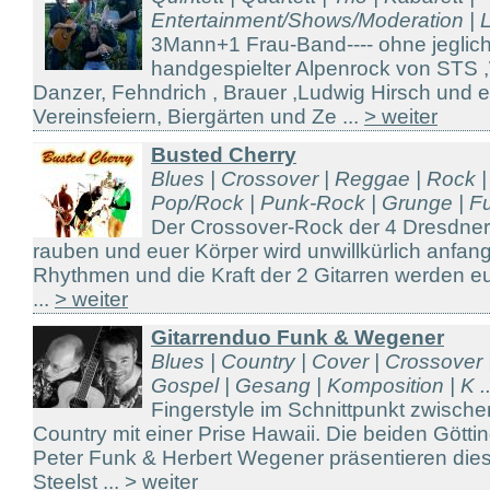
Entertainment/Shows/Moderation | Li
3Mann+1 Frau-Band---- ohne jeglich
handgespielter Alpenrock von STS 
Danzer, Fehndrich , Brauer ,Ludwig Hirsch und 
Vereinsfeiern, Biergärten und Ze ...
> weiter
Busted Cherry
Blues | Crossover | Reggae | Rock |
Pop/Rock | Punk-Rock | Grunge | Fun
Der Crossover-Rock der 4 Dresdner
rauben und euer Körper wird unwillkürlich anfang
Rhythmen und die Kraft der 2 Gitarren werden 
...
> weiter
Gitarrenduo Funk & Wegener
Blues | Country | Cover | Crossover 
Gospel | Gesang | Komposition | K ..
Fingerstyle im Schnittpunkt zwisch
Country mit einer Prise Hawaii. Die beiden Götti
Peter Funk & Herbert Wegener präsentieren die
Steelst ...
> weiter