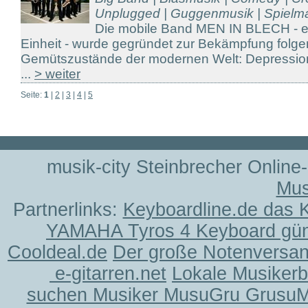
Unplugged | Guggenmusik | Spielma
Die mobile Band MEN IN BLECH - ei
Einheit - wurde gegründet zur Bekämpfung folge
Gemütszustände der modernen Welt: Depression,
...
> weiter
Seite:
1
|
2
|
3
|
4
|
5
musik-city Steinbrecher Online
Mus
Partnerlinks:
Keyboardline.de das 
YAMAHA Tyros 4 Keyboard gün
Cooldeal.de
Der große Notenversand
e-gitarren.net
Lokale Musiker
suchen Musiker MusuGru Grusu