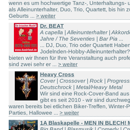
wenn es um hochwertige Tanz-, Unterhaltungs- 
als Alleinunterhalter, Duo, Trio, Quartett, bis hin
Geburts ...
> weiter
Dr. BEAT
A capella | Alleinunterhalter | Akkor
Jahre / The Seventies | Bar Pia ...
... DJ, Duo, Trio oder Quartett Hab
Jodelnden-Hobby-Alleinunterhalter
bieten wir Ihnen für Ihre Veranstaltung auch prof
sind zwei sehr er ...
> weiter
Heavy Cross
Cover | Crossover | Rock | Progres
Deutschrock | Metal/Heavy Metal
Wir sind eine Rock-Cover-Band aus
gibt es seit 2010 - wir sind durchw
waren bereits bei etlichen Biker-Treffen, Winter-P
Parties, Hallowee ...
> weiter
1A Blaskapelle - MEN IN BLECH! 
Big Band | Blasmusik | Comedy | Cro