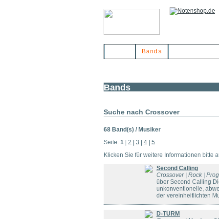
Home
Bands
Musikerbörse
Bands
Suche nach Crossover
68 Band(s) / Musiker
Seite:
1
|
2
|
3
|
4
|
5
Klicken Sie für weitere Informationen bitte 
Second Calling
Crossover | Rock | Prog
über Second Calling D
unkonventionelle, abwe
der vereinheitlichten M
D-TURM