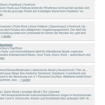
 Rock | Pop/Rock | Funkrock
 Sonic Hunk aus Freiburg bleibt der Rhythmus nicht auf den großen Zeh
r hat die groovige Power der 6-köpfigen Band beim Publikum “ex-
ter
ossover | Punk-Rock | Neue Folklore | Zigeunerjazz | Funkrock | Ita ...
aus dem Fundus des alltäglichen Umgebungsgeriesels. Der Müll der
hallung nistet sich unbemerkt im Gehirn der Musiker ein, gärt dort
.
> weiter
 Mannheim
k/Soul | Pop/Rock
Party- und Hochzeitsband steht für mitreißende Musik, explosive
ndes Entertainment! Blues, Soul, Funk, Disco, Rock – authentisch und
iter
nment/Shows/Moderation | Italienische Musik | Deutschrock | 70er Ja ...
eht neue Wege Ihre moderne Tanzband, Galaband, Coverband und
und in der Besetzung von 3-7 Personen buchbar. Walkfame bietet Ihnen
pertoire, was ...
> weiter
p | Salon Musik | sonstige Musik | Trio | Quintett
 fünf temperamentvolle Instrumentalsolistinnen zeigen in faszinierender
ine I und II, Violoncello, Klavier und Kontrabaß alles anfangen läßt: Vo ...