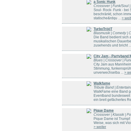
a Sonic Hunk
Crossover | Funk/Soul |
Soul- Rock- Funk - bei
beschränkt, schon imme
statische&rdqu ...
> wei
TurboTrööT
Blasmusik | Comedy | Cr
Die Band bedient sich 
musikalischen Dauerbesc
zusehends und bricht ..
City Jam - Partyband
Blues | Crossover | Fun
City Jam aus Mannheim 
Stimmung, funkensprühe
unverwechselba ...
> we
Walkfame
Tribute Band | Entertai
WalkFame eine Band g
Eventband bundesweit 
ein breit gefächertes Re
Pique Dame
Crossover | Klassik | Po
Pique Dame ist Trumpf -
Weise, was sich mit Viol
> weiter