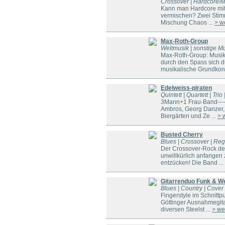
Crossover | Hardcore/M
Kann man Hardcore mit 
vermischen? Zwei Stimm
Mischung Chaos ...
> w
Max-Roth-Group
Weltmusik | sonstige Mu
Max-Roth-Group: Musike
durch den Spass sich du
musikalische Grundkonz
Edelweiss-piraten
Quintett | Quartett | Tr
3Mann+1 Frau-Band---- 
Ambros, Georg Danzer, 
Biergärten und Ze ...
> 
Busted Cherry
Blues | Crossover | Reg
Der Crossover-Rock der
unwillkürlich anfangen 
entzücken! Die Band ...
Gitarrenduo Funk & W
Blues | Country | Cover 
Fingerstyle im Schnittp
Göttinger Ausnahmegita
diversen Steelst ...
> we