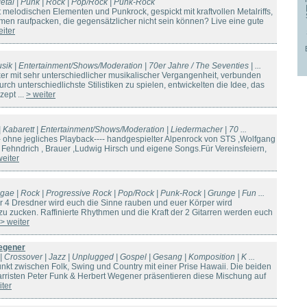
etal | Punk | Rock | Pop/Rock | Punk-Rock
melodischen Elementen und Punkrock, gespickt mit kraftvollen Metalriffs,
en raufpacken, die gegensätzlicher nicht sein können? Live eine gute
eiter
sik | Entertainment/Shows/Moderation | 70er Jahre / The Seventies | ...
r mit sehr unterschiedlicher musikalischer Vergangenheit, verbunden
rch unterschiedlichste Stilistiken zu spielen, entwickelten die Idee, das
ept ...
> weiter
io | Kabarett | Entertainment/Shows/Moderation | Liedermacher | 70 ...
ohne jegliches Playback---- handgespielter Alpenrock von STS ,Wolfgang
Fehndrich , Brauer ,Ludwig Hirsch und eigene Songs.Für Vereinsfeiern,
weiter
gae | Rock | Progressive Rock | Pop/Rock | Punk-Rock | Grunge | Fun ...
 4 Dresdner wird euch die Sinne rauben und euer Körper wird
zu zucken. Raffinierte Rhythmen und die Kraft der 2 Gitarren werden euch
> weiter
egener
| Crossover | Jazz | Unplugged | Gospel | Gesang | Komposition | K ...
unkt zwischen Folk, Swing und Country mit einer Prise Hawaii. Die beiden
rristen Peter Funk & Herbert Wegener präsentieren diese Mischung auf
iter