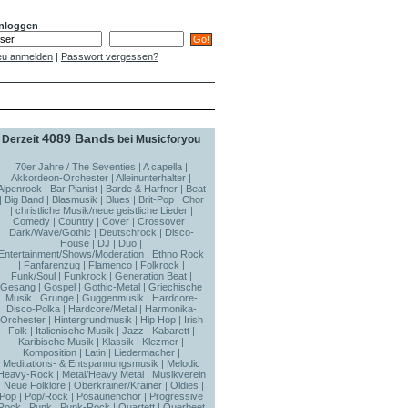
nloggen
u anmelden
|
Passwort vergessen?
4089 Bands
Derzeit
bei Musicforyou
70er Jahre / The Seventies
|
A capella
|
Akkordeon-Orchester
|
Alleinunterhalter
|
Alpenrock
|
Bar Pianist
|
Barde & Harfner
|
Beat
|
Big Band
|
Blasmusik
|
Blues
|
Brit-Pop
|
Chor
|
christliche Musik/neue geistliche Lieder
|
Comedy
|
Country
|
Cover
|
Crossover
|
Dark/Wave/Gothic
|
Deutschrock
|
Disco-
House
|
DJ
|
Duo
|
Entertainment/Shows/Moderation
|
Ethno Rock
|
Fanfarenzug
|
Flamenco
|
Folkrock
|
Funk/Soul
|
Funkrock
|
Generation Beat
|
Gesang
|
Gospel
|
Gothic-Metal
|
Griechische
Musik
|
Grunge
|
Guggenmusik
|
Hardcore-
Disco-Polka
|
Hardcore/Metal
|
Harmonika-
Orchester
|
Hintergrundmusik
|
Hip Hop
|
Irish
Folk
|
Italienische Musik
|
Jazz
|
Kabarett
|
Karibische Musik
|
Klassik
|
Klezmer
|
Komposition
|
Latin
|
Liedermacher
|
Meditations- & Entspannungsmusik
|
Melodic
Heavy-Rock
|
Metal/Heavy Metal
|
Musikverein
|
Neue Folklore
|
Oberkrainer/Krainer
|
Oldies
|
Pop
|
Pop/Rock
|
Posaunenchor
|
Progressive
Rock
|
Punk
|
Punk-Rock
|
Quartett
|
Querbeet