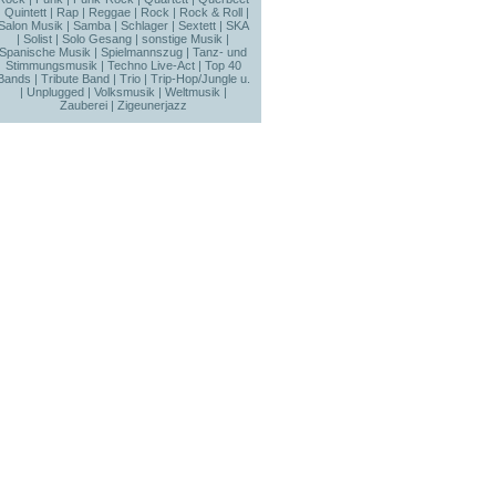
|
Quintett
|
Rap
|
Reggae
|
Rock
|
Rock & Roll
|
Salon Musik
|
Samba
|
Schlager
|
Sextett
|
SKA
|
Solist
|
Solo Gesang
|
sonstige Musik
|
Spanische Musik
|
Spielmannszug
|
Tanz- und
Stimmungsmusik
|
Techno Live-Act
|
Top 40
Bands
|
Tribute Band
|
Trio
|
Trip-Hop/Jungle u.
|
Unplugged
|
Volksmusik
|
Weltmusik
|
Zauberei
|
Zigeunerjazz