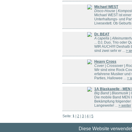
Michael WEST
Disco-House | Kompositi
Michael WEST ist einer
Unterhaltungs- und Party
Livesextett. Ob Geburts 
Dr. BEAT
A capella | Alleinunterh
... DJ, Duo, Trio oder
WIR AUCH!!!! Deshalb bi
sind zwei sehr er ...
> w
Heavy Cross
Cover | Crossover | Ro
Wir sind eine Rock-Cov
erfahrene Musiker und w
Parties, Hallowee ...
> w
1A Blaskapelle - MEN
Big Band | Blasmusik |
Die mobile Band MEN IN
Bekämpfung folgender n
Langeweile! ...
> weiter
Seite:
1
|
2
|
3
|
4
|
5
Diese Website verwendet