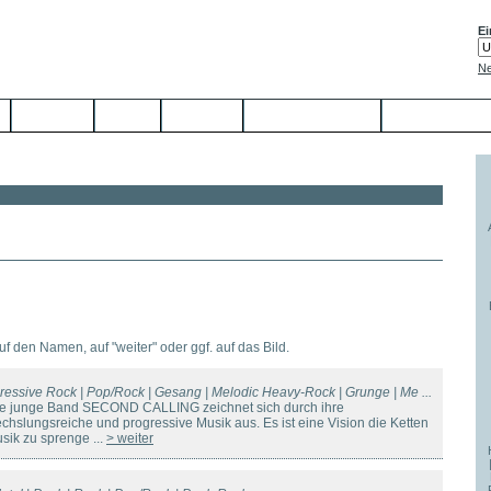
Ei
Ne
Service
Links
Kontakt
Jetzt anmelden
auf den Namen, auf "weiter" oder ggf. auf das Bild.
ressive Rock | Pop/Rock | Gesang | Melodic Heavy-Rock | Grunge | Me ...
ie junge Band SECOND CALLING zeichnet sich durch ihre
chslungsreiche und progressive Musik aus. Es ist eine Vision die Ketten
usik zu sprenge ...
> weiter