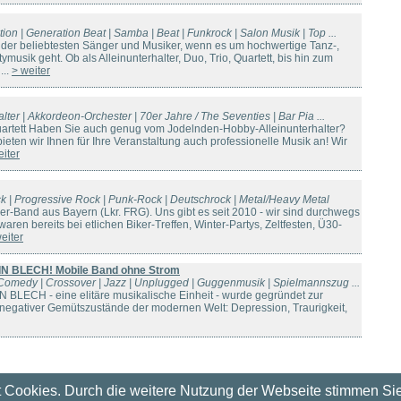
on | Generation Beat | Samba | Beat | Funkrock | Salon Musik | Top ...
 der beliebtesten Sänger und Musiker, wenn es um hochwertige Tanz-,
musik geht. Ob als Alleinunterhalter, Duo, Trio, Quartett, bis hin zum
...
> weiter
alter | Akkordeon-Orchester | 70er Jahre / The Seventies | Bar Pia ...
 Quartett Haben Sie auch genug vom Jodelnden-Hobby-Alleinunterhalter?
eten wir Ihnen für Ihre Veranstaltung auch professionelle Musik an! Wir
eiter
ck | Progressive Rock | Punk-Rock | Deutschrock | Metal/Heavy Metal
er-Band aus Bayern (Lkr. FRG). Uns gibt es seit 2010 - wir sind durchwegs
aren bereits bei etlichen Biker-Treffen, Winter-Partys, Zeltfesten, Ü30-
eiter
 IN BLECH! Mobile Band ohne Strom
 Comedy | Crossover | Jazz | Unplugged | Guggenmusik | Spielmannszug ...
 BLECH - eine elitäre musikalische Einheit - wurde gegründet zur
egativer Gemütszustände der modernen Welt: Depression, Traurigkeit,
 Cookies. Durch die weitere Nutzung der Webseite stimmen Si