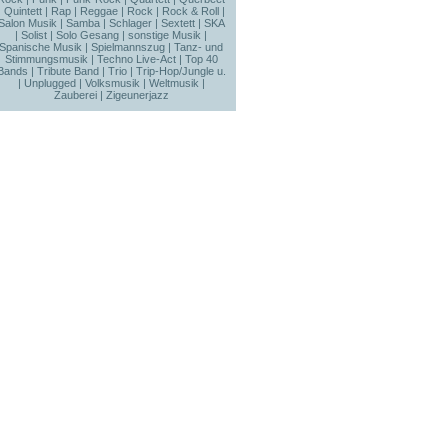
|
Quintett
|
Rap
|
Reggae
|
Rock
|
Rock & Roll
|
Salon Musik
|
Samba
|
Schlager
|
Sextett
|
SKA
|
Solist
|
Solo Gesang
|
sonstige Musik
|
Spanische Musik
|
Spielmannszug
|
Tanz- und
Stimmungsmusik
|
Techno Live-Act
|
Top 40
Bands
|
Tribute Band
|
Trio
|
Trip-Hop/Jungle u.
|
Unplugged
|
Volksmusik
|
Weltmusik
|
Zauberei
|
Zigeunerjazz