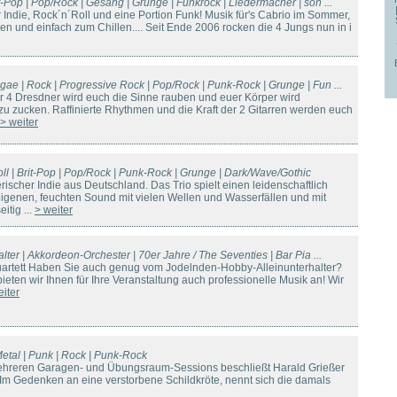
it-Pop | Pop/Rock | Gesang | Grunge | Funkrock | Liedermacher | son ...
ür Indie, Rock´n´Roll und eine Portion Funk! Musik für's Cabrio im Sommer,
 und einfach zum Chillen.... Seit Ende 2006 rocken die 4 Jungs nun in i
gae | Rock | Progressive Rock | Pop/Rock | Punk-Rock | Grunge | Fun ...
 4 Dresdner wird euch die Sinne rauben und euer Körper wird
zu zucken. Raffinierte Rhythmen und die Kraft der 2 Gitarren werden euch
> weiter
ll | Brit-Pop | Pop/Rock | Punk-Rock | Grunge | Dark/Wave/Gothic
rischer Indie aus Deutschland. Das Trio spielt einen leidenschaftlich
genen, feuchten Sound mit vielen Wellen und Wasserfällen und mit
itig ...
> weiter
alter | Akkordeon-Orchester | 70er Jahre / The Seventies | Bar Pia ...
 Quartett Haben Sie auch genug vom Jodelnden-Hobby-Alleinunterhalter?
eten wir Ihnen für Ihre Veranstaltung auch professionelle Musik an! Wir
eiter
etal | Punk | Rock | Punk-Rock
ehreren Garagen- und Übungsraum-Sessions beschließt Harald Grießer
Im Gedenken an eine verstorbene Schildkröte, nennt sich die damals