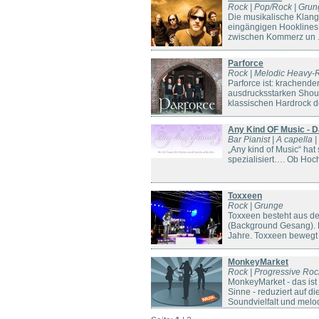
Rock | Pop/Rock | Gru
Die musikalische Klangk
eingängigen Hooklines,
zwischen Kommerz un .
Parforce
Rock | Melodic Heavy-
Parforce ist: krachend
ausdrucksstarken Shout
klassischen Hardrock de
Any Kind OF Music - D
Bar Pianist | A capella 
„Any kind of Music“ hat 
spezialisiert…. Ob Hoch
Toxxeen
Rock | Grunge
Toxxeen besteht aus de
(Background Gesang). D
Jahre. Toxxeen bewegt s
MonkeyMarket
Rock | Progressive Rock
MonkeyMarket - das ist
Sinne - reduziert auf d
Soundvielfalt und melod