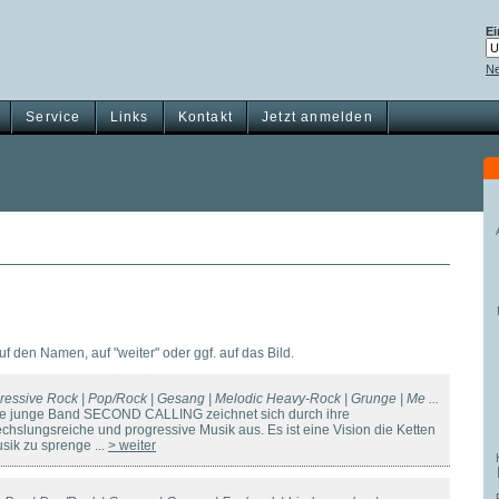
Ei
Ne
Service
Links
Kontakt
Jetzt anmelden
auf den Namen, auf "weiter" oder ggf. auf das Bild.
ressive Rock | Pop/Rock | Gesang | Melodic Heavy-Rock | Grunge | Me ...
ie junge Band SECOND CALLING zeichnet sich durch ihre
chslungsreiche und progressive Musik aus. Es ist eine Vision die Ketten
usik zu sprenge ...
> weiter