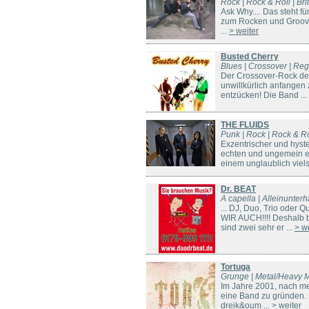
Rock | Rock & Roll | Br
Ask Why.... Das steht f
zum Rocken und Grooven
...
> weiter
Busted Cherry
Blues | Crossover | Reg
Der Crossover-Rock der
unwillkürlich anfangen 
entzücken! Die Band ...
THE FLUIDS
Punk | Rock | Rock & Ro
Exzentrischer und hyste
echten und ungemein ei
einem unglaublich vielse
Dr. BEAT
A capella | Alleinunterh
... DJ, Duo, Trio oder
WIR AUCH!!!! Deshalb bi
sind zwei sehr er ...
> w
Tortuga
Grunge | Metal/Heavy M
Im Jahre 2001, nach m
eine Band zu gründen. 
dreik&oum ...
> weiter