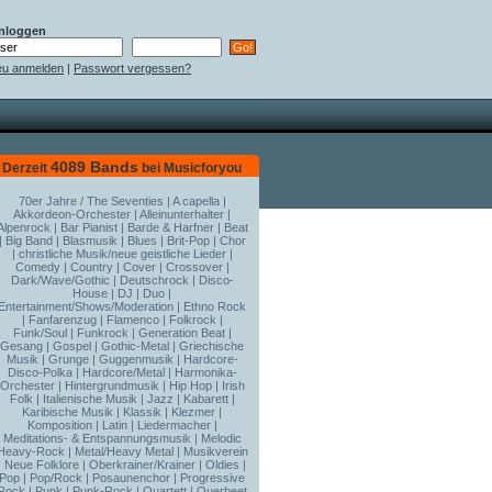
nloggen
u anmelden
|
Passwort vergessen?
4089 Bands
Derzeit
bei Musicforyou
70er Jahre / The Seventies
|
A capella
|
Akkordeon-Orchester
|
Alleinunterhalter
|
Alpenrock
|
Bar Pianist
|
Barde & Harfner
|
Beat
|
Big Band
|
Blasmusik
|
Blues
|
Brit-Pop
|
Chor
|
christliche Musik/neue geistliche Lieder
|
Comedy
|
Country
|
Cover
|
Crossover
|
Dark/Wave/Gothic
|
Deutschrock
|
Disco-
House
|
DJ
|
Duo
|
Entertainment/Shows/Moderation
|
Ethno Rock
|
Fanfarenzug
|
Flamenco
|
Folkrock
|
Funk/Soul
|
Funkrock
|
Generation Beat
|
Gesang
|
Gospel
|
Gothic-Metal
|
Griechische
Musik
|
Grunge
|
Guggenmusik
|
Hardcore-
Disco-Polka
|
Hardcore/Metal
|
Harmonika-
Orchester
|
Hintergrundmusik
|
Hip Hop
|
Irish
Folk
|
Italienische Musik
|
Jazz
|
Kabarett
|
Karibische Musik
|
Klassik
|
Klezmer
|
Komposition
|
Latin
|
Liedermacher
|
Meditations- & Entspannungsmusik
|
Melodic
Heavy-Rock
|
Metal/Heavy Metal
|
Musikverein
|
Neue Folklore
|
Oberkrainer/Krainer
|
Oldies
|
Pop
|
Pop/Rock
|
Posaunenchor
|
Progressive
Rock
|
Punk
|
Punk-Rock
|
Quartett
|
Querbeet