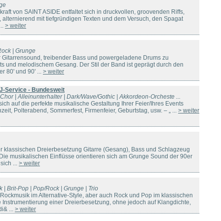
nge
raft von SAINT ASIDE entfaltet sich in druckvollen, groovenden Riffs,
 alternierend mit tiefgründigen Texten und dem Versuch, den Spagat
..
> weiter
Rock | Grunge
er Gitarrensound, treibender Bass und powergeladene Drums zu
s und melodischem Gesang. Der Stil der Band ist geprägt durch den
r 80' und 90' ...
> weiter
J-Service - Bundesweit
| Chor | Alleinunterhalter | Dark/Wave/Gothic | Akkordeon-Orcheste ...
sich auf die perfekte musikalische Gestaltung Ihrer Feier/Ihres Events
zeit, Polterabend, Sommerfest, Firmenfeier, Geburtstag, usw. – „ ...
> weiter
r klassischen Dreierbesetzung Gitarre (Gesang), Bass und Schlagzeug
ie musikalischen Einflüsse orientieren sich am Grunge Sound der 90er
ich ...
> weiter
 | Brit-Pop | Pop/Rock | Grunge | Trio
 Rockmusik im Alternative-Style, aber auch Rock und Pop im klassischen
ie Instrumentierung einer Dreierbesetzung, ohne jedoch auf Klangdichte,
i& ...
> weiter