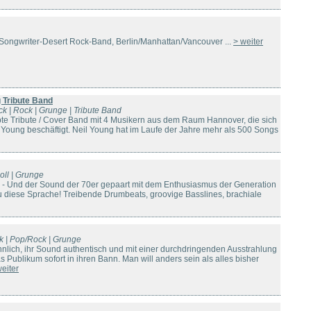
r-Songwriter-Desert Rock-Band, Berlin/Manhattan/Vancouver ...
> weiter
g Tribute Band
ck | Rock | Grunge | Tribute Band
ebte Tribute / Cover Band mit 4 Musikern aus dem Raum Hannover, die sich
 Young beschäftigt. Neil Young hat im Laufe der Jahre mehr als 500 Songs
oll | Grunge
ive! - Und der Sound der 70er gepaart mit dem Enthusiasmus der Generation
u diese Sprache! Treibende Drumbeats, groovige Basslines, brachiale
k | Pop/Rock | Grunge
hnlich, ihr Sound authentisch und mit einer durchdringenden Ausstrahlung
Publikum sofort in ihren Bann. Man will anders sein als alles bisher
weiter