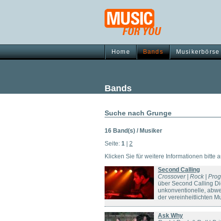
Home
Bands
Musikerbörse
Bands
Suche nach Grunge
16 Band(s) / Musiker
Seite:
1
|
2
Klicken Sie für weitere Informationen bitte 
Second Calling
Crossover | Rock | Prog
über Second Calling D
unkonventionelle, abwe
der vereinheitlichten M
Ask Why