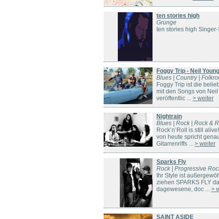
ten stories high
Grunge
ten stories high Singe
Foggy Trip - Neil Youn
Blues | Country | Folkro
Foggy Trip ist die beli
mit den Songs von Neil
veröffentlic ...
> weiter
Nightrain
Blues | Rock | Rock & R
Rock’n’Roll is still al
von heute spricht gena
Gitarrenriffs ...
> weiter
Sparks Fly
Rock | Progressive Roc
Ihr Style ist außergewö
ziehen SPARKS FLY das 
dagewesene, doc ...
> 
SAINT ASIDE