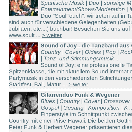
Spanische Musik | Duo | sonstige Mu
Entertainment/Shows/Moderation | It
Duo "SoulTouch"; wir treten auf in 
sind auch für verschiedene Gelegenheiten (Gebu
Jubiläen, etc,...) buchbar! Besuchen Sie uns a
www.soult ...
> weiter
Sound of Joy - die Tanzband aus 
Country | Cover | Oldies | Pop | Roc
| Tanz- und Stimmungsmusik ...
Sound of Joy: eine professionelle 
Spitzenklasse, die mit aktuellem Sound internat
Partymusik in den verschiedensten Stilrichtungen
Stadtfest, Ball, Matur ...
> weiter
Gitarrenduo Funk & Wegener
Blues | Country | Cover | Crossover 
Gospel | Gesang | Komposition | K ..
Fingerstyle im Schnittpunkt zwisch
Country mit einer Prise Hawaii. Die beiden Götti
Peter Funk & Herbert Wegener präsentieren die