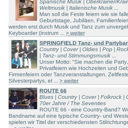
Spanische Musik | Oberkrainer/Kraine
Weltmusik | Italienische Musik ...
Man soll die Feste feiern wie sie fal
Geburtstage, Jubiläen, Familienfeier
werden erst durch Musik und Tanz zum unvergeßl
Keyboarder (instrum ...
> weiter
SPRINGFIELD Tanz- und Partyba
Country | Cover | Oldies | Pop | Roc
| Tanz- und Stimmungsmusik ...
Unser Motto: "Sie machen die Party,
Privatfeiern wie Hochzeiten und Ge
Firmenfeiern oder Tanzveranstaltungen, Zeltfeste
Silvesterpartys, et ...
> weiter
ROUTE 66
Blues | Country | Cover | Folkrock | 
70er Jahre / The Seventies
ROUTE 66 - eine Country-Band? Wei
Bandname auf eine typische Country- und Weste
spielen wir Titel der verschiedensten Stilrichtun