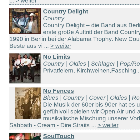
...
> weiter
Country Delight
Country
Country Delight – die Band aus Ber
erste große Auftritt der Band Countr
1990 in Berlin bei der Alabama Trophy. New Co
Beste aus vi ...
> weiter
No Limits
Country | Oldies | Schlager | Pop/R
Privatfeiern, Kirchweihen,Fasching .
No Fences
Blues | Country | Cover | Oldies | R
Die Musik der 60er bis 90er hat es 
gefühlvoll spielen wir Open Air und 
musikalische Mischung unserer Vorb
Sabbath - Cream - Dire Straits ...
> weiter
SoulTouch