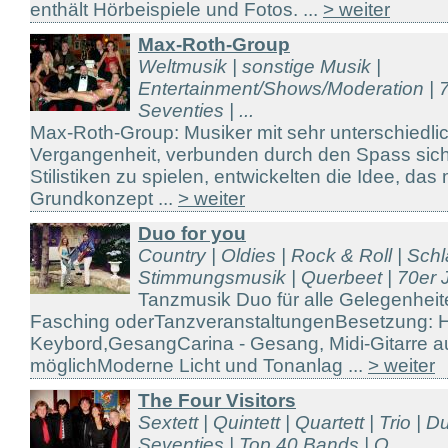
enthält Hörbeispiele und Fotos. ...
> weiter
Max-Roth-Group
Weltmusik | sonstige Musik |
Entertainment/Shows/Moderation | 7
Seventies | ...
Max-Roth-Group: Musiker mit sehr unterschiedli
Vergangenheit, verbunden durch den Spass sich 
Stilistiken zu spielen, entwickelten die Idee, das
Grundkonzept ...
> weiter
Duo for you
Country | Oldies | Rock & Roll | Sch
Stimmungsmusik | Querbeet | 70er J
Tanzmusik Duo für alle Gelegenheit
Fasching oderTanzveranstaltungenBesetzung: H
Keybord,GesangCarina - Gesang, Midi-Gitarre 
möglichModerne Licht und Tonanlag ...
> weiter
The Four Visitors
Sextett | Quintett | Quartett | Trio | 
Seventies | Top 40 Bands | Q ...