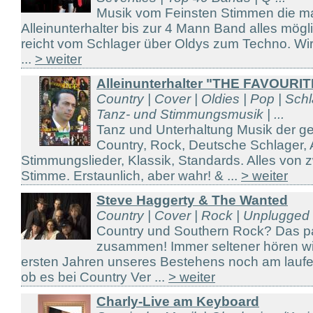
Musik vom Feinsten Stimmen die ma
Alleinunterhalter bis zur 4 Mann Band alles mö
reicht vom Schlager über Oldys zum Techno. Wir 
...
> weiter
Alleinunterhalter "THE FAVOURIT
Country | Cover | Oldies | Pop | Sch
Tanz- und Stimmungsmusik | ...
Tanz und Unterhaltung Musik der g
Country, Rock, Deutsche Schlager, A
Stimmungslieder, Klassik, Standards. Alles von
Stimme. Erstaunlich, aber wahr! & ...
> weiter
Steve Haggerty & The Wanted
Country | Cover | Rock | Unplugged
Country und Southern Rock? Das pa
zusammen! Immer seltener hören wir
ersten Jahren unseres Bestehens noch am lauf
ob es bei Country Ver ...
> weiter
Charly-Live am Keyboard