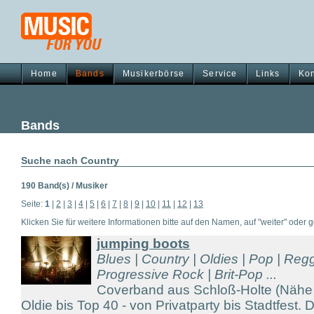
Home
Bands
Musikerbörse
Service
Links
Kon
Bands
Suche nach Country
190 Band(s) / Musiker
Seite:
1
|
2
|
3
|
4
|
5
|
6
|
7
|
8
|
9
|
10
|
11
|
12
|
13
Klicken Sie für weitere Informationen bitte auf den Namen, auf "weiter" oder gg
jumping boots
Blues | Country | Oldies | Pop | Reg
Progressive Rock | Brit-Pop ...
Coverband aus Schloß-Holte (Nähe
Oldie bis Top 40 - von Privatparty bis Stadtfes