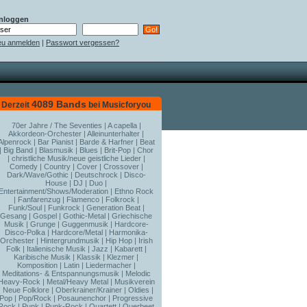
nloggen
u anmelden
|
Passwort vergessen?
4089 Bands
Derzeit
bei Musicforyou
70er Jahre / The Seventies
|
A capella
|
Akkordeon-Orchester
|
Alleinunterhalter
|
Alpenrock
|
Bar Pianist
|
Barde & Harfner
|
Beat
|
Big Band
|
Blasmusik
|
Blues
|
Brit-Pop
|
Chor
|
christliche Musik/neue geistliche Lieder
|
Comedy
|
Country
|
Cover
|
Crossover
|
Dark/Wave/Gothic
|
Deutschrock
|
Disco-
House
|
DJ
|
Duo
|
Entertainment/Shows/Moderation
|
Ethno Rock
|
Fanfarenzug
|
Flamenco
|
Folkrock
|
Funk/Soul
|
Funkrock
|
Generation Beat
|
Gesang
|
Gospel
|
Gothic-Metal
|
Griechische
Musik
|
Grunge
|
Guggenmusik
|
Hardcore-
Disco-Polka
|
Hardcore/Metal
|
Harmonika-
Orchester
|
Hintergrundmusik
|
Hip Hop
|
Irish
Folk
|
Italienische Musik
|
Jazz
|
Kabarett
|
Karibische Musik
|
Klassik
|
Klezmer
|
Komposition
|
Latin
|
Liedermacher
|
Meditations- & Entspannungsmusik
|
Melodic
Heavy-Rock
|
Metal/Heavy Metal
|
Musikverein
|
Neue Folklore
|
Oberkrainer/Krainer
|
Oldies
|
Pop
|
Pop/Rock
|
Posaunenchor
|
Progressive
Rock
|
Punk
|
Punk-Rock
|
Quartett
|
Querbeet