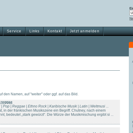
Ei
Ne
Service
Links
Kontakt
Jetzt anmelden
auf den Namen, auf "weiter" oder ggf. auf das Bild.
 reggae
 | Pop | Reggae | Ethno Rock | Karibische Musik | Latin | Weltmusi ...
tät, in der fränkischen Musikszene ein Begriff. Chutney, nach einem
nt, bedeutet „stark gewürzt“. Die Würze der Musikmischung ergibt si ...