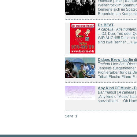
Folkrock | Jazz | Klassi
Weltenrock im Spannun
formierte sich im Spät
Repertoire an Komposit
Dr. BEAT
A capella | Alleinunterh
... DJ, Duo, Trio oder
WIR AUCH!!!! Deshalb bi
sind zwei sehr er ...
> w
Didges Brew - berlin d
Techno Live-Act | Disco
Jenseits ausgetretener 
Pionierarbeit für das D
Tribal-Electro-Ethno-Fun
Any Kind OF Music - D
Bar Pianist | A capella 
„Any kind of Music“ hat 
spezialisiert…. Ob Hoch
Seite:
1