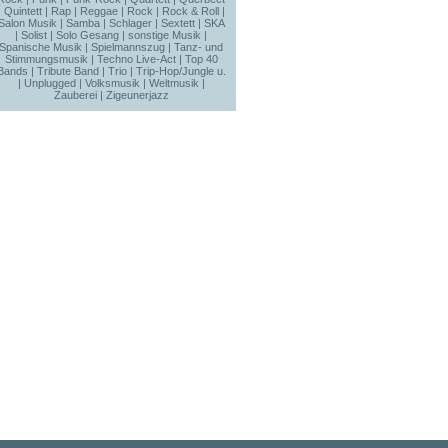
|
Quintett
|
Rap
|
Reggae
|
Rock
|
Rock & Roll
|
Salon Musik
|
Samba
|
Schlager
|
Sextett
|
SKA
|
Solist
|
Solo Gesang
|
sonstige Musik
|
Spanische Musik
|
Spielmannszug
|
Tanz- und
Stimmungsmusik
|
Techno Live-Act
|
Top 40
Bands
|
Tribute Band
|
Trio
|
Trip-Hop/Jungle u.
|
Unplugged
|
Volksmusik
|
Weltmusik
|
Zauberei
|
Zigeunerjazz