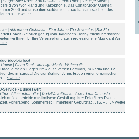
k | Progressive Rock | Komposition | Ethno Rock | sonstige Musik | ...
gsfeld von Wohlklang und Kakophonie. Das Osnabrücker Quartett
sommer 2006 und präsentiert seitdem ein unaufhaltsam wachsendes
ionen a ...
> weiter
alter | Akkordeon-Orchester | 70er Jahre / The Seventies | Bar Pia ...
 Quartett Haben Sie auch genug vom Jodelnden-Hobby-Alleinunterhalter?
eten wir Ihnen für Ihre Veranstaltung auch professionelle Musik an! Wir
eiter
idgeridoo big beat
-House | Ethno Rock | sonstige Musik | Weltmusik
Pfade leisteten Didges Brew auf diversen Festivals, im Radio und TV
idgeridoo in Europa! Die vier Berliner Jungs brauen einen organischen
 ...
> weiter
J-Service - Bundesweit
| Chor | Alleinunterhalter | Dark/Wave/Gothic | Akkordeon-Orcheste ...
sich auf die perfekte musikalische Gestaltung Ihrer Feier/Ihres Events
zeit, Polterabend, Sommerfest, Firmenfeier, Geburtstag, usw. – „ ...
> weiter