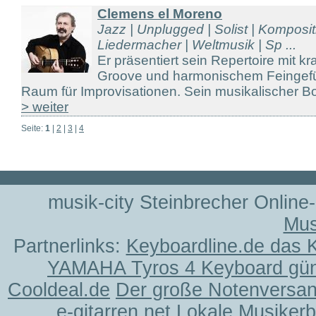
Clemens el Moreno
Jazz | Unplugged | Solist | Komposit
Liedermacher | Weltmusik | Sp ...
Er präsentiert sein Repertoire mit k
Groove und harmonischem Feingefü
Raum für Improvisationen. Sein musikalischer Bo
> weiter
Seite:
1
|
2
|
3
|
4
musik-city Steinbrecher Online
Mus
Partnerlinks:
Keyboardline.de das 
YAMAHA Tyros 4 Keyboard gün
Cooldeal.de
Der große Notenversand
e-gitarren.net
Lokale Musiker