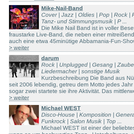
Mike-Nail-Band
Cover | Jazz | Oldies | Pop | Rock | 
Tanz- und Stimmungsmusik | P ...
Die Mike Nail Band ist in voller Bes
fraustarke Live-Band, die neben einer mitreiße
auch eine etwa 45minütige Abbamania-Fun-Show 
> weiter
darum
Rock | Unplugged | Gesang | Zauber
Liedermacher | sonstige Musik
Kurzbeschreibung Die Band aus Nür
seit 2006 lebendig, getreu dem Motto jedes Jahr
sogar zwei startete sie ihre Aktivität. Das mittlerw
> weiter
Michael WEST
Disco-House | Komposition | Genera
Funkrock | Salon Musik | Top ...
Michael WEST ist einer der beliebt