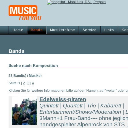
Home
Bands
Musikerbörse
Service
Links
Kon
Bands
Suche nach Komposition
53 Band(s) / Musiker
Seite:
1
|
2
|
3
|
4
Klicken Sie für weitere Informationen bitte auf den Namen, auf "weiter" oder gg
Edelweiss-piraten
Quintett | Quartett | Trio | Kabarett |
Entertainment/Shows/Moderation | Li
3Mann+1 Frau-Band---- ohne jeglich
handgespielter Alpenrock von STS 