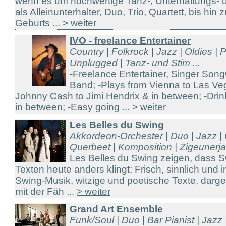
wenn es um hochwertige Tanz-, Unterhaltungs- 
als Alleinunterhalter, Duo, Trio, Quartett, bis hin
Geburts ...
> weiter
IVO - freelance Entertainer
Country | Folkrock | Jazz | Oldies | 
Unplugged | Tanz- und Stim ...
-Freelance Entertainer, Singer Song
Band; -Plays from Vienna to Las Ve
Johnny Cash to Jimi Hendrix & in between; -Drin
in between; -Easy going ...
> weiter
Les Belles du Swing
Akkordeon-Orchester | Duo | Jazz | 
Querbeet | Komposition | Zigeunerjaz
Les Belles du Swing zeigen, dass S
Texten heute anders klingt: Frisch, sinnlich und 
Swing-Musik, witzige und poetische Texte, darg
mit der Fäh ...
> weiter
Grand Art Ensemble
Funk/Soul | Duo | Bar Pianist | Jazz | 