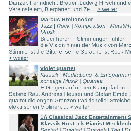
Danzer, Fehndrich , Brauer ,Ludwig Hirsch und 
Vereinsfeiern, Biergärten und Ze ...
> weiter
Marcus Breiteneder
Jazz | Rock | Komposition | Metal/H
Musik
Bilder hören – Stimmungen fühlen –
die Vision hinter der Musik von Mar
Stimme ist die Gitarre, seine Sprache ist Rock-Mu
> weiter
violet quartet
Klassik | Meditations- & Entspannu
sonstige Musik | Quartett
E-Geigen auf neuen Klangpfaden ..
Sabine Rau, Andreas Heuser und Stefan Emde üb
quartet die engen Grenzen traditioneller Streich
elektrischen Violinen, ...
> weiter
1A Classical Jazz Entertainment 
Klassik Rostock Pianist Mecklen
Sextett | Quintett | Quartett | Trio | D