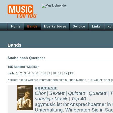
Home
Bands
Musikerbörse
Service
Links
Kon
Bands
Suche nach Querbeet
195 Band(s) / Musiker
Seite:
1
|
2
|
3
|
4
|
5
|
6
|
7
|
8
|
9
|
10
|
11
|
12
|
13
Klicken Sie für weitere Informationen bitte auf den Namen, auf "weiter" oder gg
agymusic
Chor | Sextett | Quintett | Quartett | T
sonstige Musik | Top 40 ...
agymusic ist Ihr Ansprechpartner in
Unterhaltung. Wir beraten Sie in S