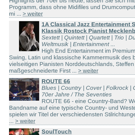
Highlights der 70er bis heute, lassen Sie sich mi
Programm, dass ohne Midifiles und Drumcompu
mi ...
> weiter
1A Classical Jazz Entertainment 
Klassik Rostock Pianist Mecklen
Sextett | Quintett | Quartett | Trio | D
Weltmusik | Entertainment ...
High End Entertainment im Premium
Swing, Latin und klassische Kammermusik des 
vielseitigen Pianisten Norddeutschlands, Steffe
maßgeschneiderte First ...
> weiter
ROUTE 66
Blues | Country | Cover | Folkrock | 
70er Jahre / The Seventies
ROUTE 66 - eine Country-Band? Wei
Bandname auf eine typische Country- und Weste
spielen wir Titel der verschiedensten Stilrichtun
...
> weiter
SoulTouch