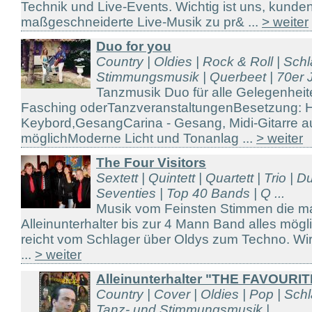
Technik und Live-Events. Wichtig ist uns, kunde
maßgeschneiderte Live-Musik zu pr& ...
> weiter
Duo for you
Country | Oldies | Rock & Roll | Sch
Stimmungsmusik | Querbeet | 70er J
Tanzmusik Duo für alle Gelegenheit
Fasching oderTanzveranstaltungenBesetzung: H
Keybord,GesangCarina - Gesang, Midi-Gitarre 
möglichModerne Licht und Tonanlag ...
> weiter
The Four Visitors
Sextett | Quintett | Quartett | Trio | 
Seventies | Top 40 Bands | Q ...
Musik vom Feinsten Stimmen die ma
Alleinunterhalter bis zur 4 Mann Band alles mö
reicht vom Schlager über Oldys zum Techno. Wir 
...
> weiter
Alleinunterhalter "THE FAVOURIT
Country | Cover | Oldies | Pop | Sch
Tanz- und Stimmungsmusik | ...