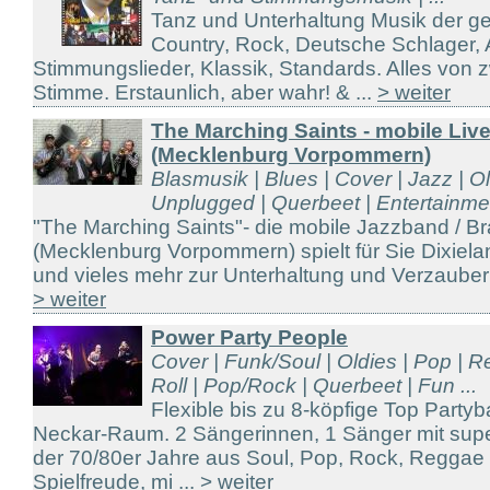
Tanz und Unterhaltung Musik der g
Country, Rock, Deutsche Schlager, A
Stimmungslieder, Klassik, Standards. Alles von
Stimme. Erstaunlich, aber wahr! & ...
> weiter
The Marching Saints - mobile Li
(Mecklenburg Vorpommern)
Blasmusik | Blues | Cover | Jazz | Ol
Unplugged | Querbeet | Entertainmen
"The Marching Saints"- die mobile Jazzband / 
(Mecklenburg Vorpommern) spielt für Sie Dixiela
und vieles mehr zur Unterhaltung und Verzauberu
> weiter
Power Party People
Cover | Funk/Soul | Oldies | Pop | 
Roll | Pop/Rock | Querbeet | Fun ...
Flexible bis zu 8-köpfige Top Part
Neckar-Raum. 2 Sängerinnen, 1 Sänger mit supe
der 70/80er Jahre aus Soul, Pop, Rock, Reggae 
Spielfreude, mi ...
> weiter