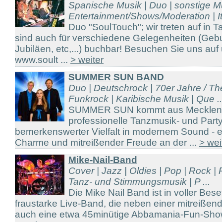
Spanische Musik | Duo | sonstige Mu
Entertainment/Shows/Moderation | It
Duo "SoulTouch"; wir treten auf in 
sind auch für verschiedene Gelegenheiten (Gebu
Jubiläen, etc,...) buchbar! Besuchen Sie uns a
www.soult ...
> weiter
SUMMER SUN BAND
Duo | Deutschrock | 70er Jahre / The
Funkrock | Karibische Musik | Que ..
SUMMER SUN kommt aus Mecklenbur
professionelle Tanzmusik- und Part
bemerkenswerter Vielfalt in modernem Sound - ei
Charme und mitreißender Freude an der ...
> wei
Mike-Nail-Band
Cover | Jazz | Oldies | Pop | Rock | 
Tanz- und Stimmungsmusik | P ...
Die Mike Nail Band ist in voller Bes
fraustarke Live-Band, die neben einer mitreiße
auch eine etwa 45minütige Abbamania-Fun-Show 