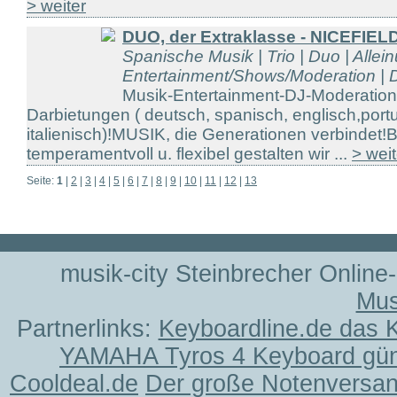
> weiter
DUO, der Extraklasse - NICEFIEL
Spanische Musik | Trio | Duo | Allein
Entertainment/Shows/Moderation | D
Musik-Entertainment-DJ-Moderatio
Darbietungen ( deutsch, spanisch, englisch,port
italienisch)!MUSIK, die Generationen verbindet!
temperamentvoll u. flexibel gestalten wir ...
> weit
Seite:
1
|
2
|
3
|
4
|
5
|
6
|
7
|
8
|
9
|
10
|
11
|
12
|
13
musik-city Steinbrecher Online
Mus
Partnerlinks:
Keyboardline.de das 
YAMAHA Tyros 4 Keyboard gün
Cooldeal.de
Der große Notenversand