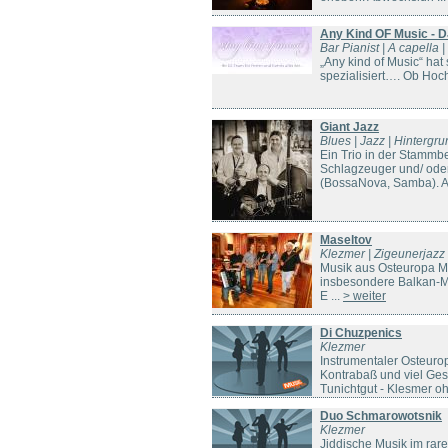
Any Kind OF Music - D
Bar Pianist | A capella 
„Any kind of Music“ hat 
spezialisiert…. Ob Hoch
Giant Jazz
Blues | Jazz | Hintergr
Ein Trio in der Stammb
Schlagzeuger und/ oder
(BossaNova, Samba). Au
Maseltov
Klezmer | Zigeunerjazz
Musik aus Osteuropa Mas
insbesondere Balkan-Musi
E ...
> weiter
Di Chuzpenics
Klezmer
Instrumentaler Osteuro
Kontrabaß und viel Gesa
Tunichtgut - Klesmer oh
Duo Schmarowotsnik
Klezmer
Jiddische Musik im ra