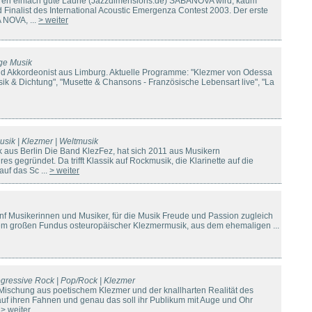
en einfach gute Laune (Jazzdimensions.de) SABANOVA wird, kaum
 Finalist des International Acoustic Emergenza Contest 2003. Der erste
 NOVA, ...
> weiter
ige Musik
nd Akkordeonist aus Limburg. Aktuelle Programme: "Klezmer von Odessa
sik & Dichtung", "Musette & Chansons - Französische Lebensart live", "La
sik | Klezmer | Weltmusik
 aus Berlin Die Band KlezFez, hat sich 2011 aus Musikern
es gegründet. Da trifft Klassik auf Rockmusik, die Klarinette auf die
auf das Sc ...
> weiter
nf Musikerinnen und Musiker, für die Musik Freude und Passion zugleich
dem großen Fundus osteuropäischer Klezmermusik, aus dem ehemaligen ...
ogressive Rock | Pop/Rock | Klezmer
ischung aus poetischem Klezmer und der knallharten Realität des
 auf ihren Fahnen und genau das soll ihr Publikum mit Auge und Ohr
.
> weiter