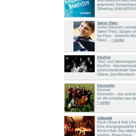
Man bekommt beim Hör
gegründet, Deutschland
Silberling SABA BOSSA
Søren Thies
Solist | Klezmer | sonst
Søren Thies, Sänger u
bis Paris - Jüdische Mu
F&eci ...
> weiter
KlezFez
Tanz- und Stimmungsmu
KlezFez - Klezmermusik
unterschiedlichster Genr
Gitarre, das Akkordeon 
Klezmohn
Klezmer
Klezmohn – das sind fü
ist. Wir schöpfen aus 
> weiter
sidewalk
Rock | Rock & Roll | Pr
Eine energiegeladene M
Rock’n’Roll. Das steht
erleben. Abwechslun ..