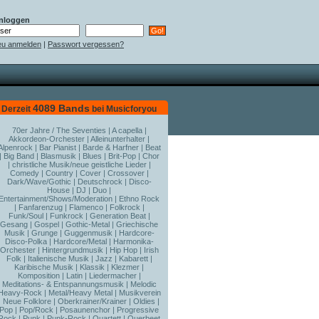
nloggen
u anmelden
|
Passwort vergessen?
4089 Bands
Derzeit
bei Musicforyou
70er Jahre / The Seventies
|
A capella
|
Akkordeon-Orchester
|
Alleinunterhalter
|
Alpenrock
|
Bar Pianist
|
Barde & Harfner
|
Beat
|
Big Band
|
Blasmusik
|
Blues
|
Brit-Pop
|
Chor
|
christliche Musik/neue geistliche Lieder
|
Comedy
|
Country
|
Cover
|
Crossover
|
Dark/Wave/Gothic
|
Deutschrock
|
Disco-
House
|
DJ
|
Duo
|
Entertainment/Shows/Moderation
|
Ethno Rock
|
Fanfarenzug
|
Flamenco
|
Folkrock
|
Funk/Soul
|
Funkrock
|
Generation Beat
|
Gesang
|
Gospel
|
Gothic-Metal
|
Griechische
Musik
|
Grunge
|
Guggenmusik
|
Hardcore-
Disco-Polka
|
Hardcore/Metal
|
Harmonika-
Orchester
|
Hintergrundmusik
|
Hip Hop
|
Irish
Folk
|
Italienische Musik
|
Jazz
|
Kabarett
|
Karibische Musik
|
Klassik
|
Klezmer
|
Komposition
|
Latin
|
Liedermacher
|
Meditations- & Entspannungsmusik
|
Melodic
Heavy-Rock
|
Metal/Heavy Metal
|
Musikverein
|
Neue Folklore
|
Oberkrainer/Krainer
|
Oldies
|
Pop
|
Pop/Rock
|
Posaunenchor
|
Progressive
Rock
|
Punk
|
Punk-Rock
|
Quartett
|
Querbeet