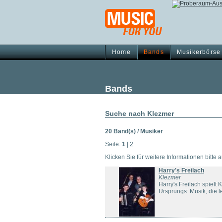
Home
Bands
Musikerbörse
Bands
Suche nach Klezmer
20 Band(s) / Musiker
Seite:
1
|
2
Klicken Sie für weitere Informationen bitte 
Harry's Freilach
Klezmer
Harry's Freilach spielt
Ursprungs: Musik, die le