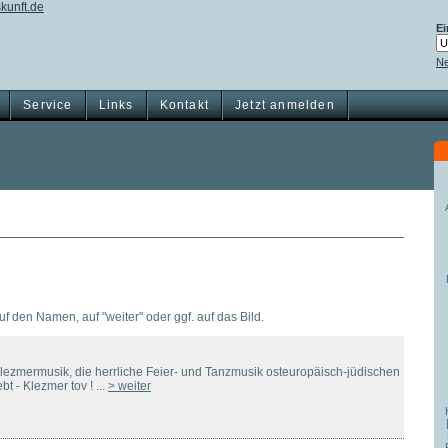
Ei
Ne
Service
Links
Kontakt
Jetzt anmelden
auf den Namen, auf "weiter" oder ggf. auf das Bild.
 Klezmermusik, die herrliche Feier- und Tanzmusik osteuropäisch-jüdischen
bt - Klezmer tov ! ...
> weiter