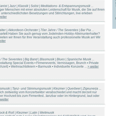
anist | Jazz | Klassik | Solist | Meditations- & Entspannungsmusik ...
ger Menschen mit einer absoluten Leidenschaft für Musik, die Sie auf Ihren
 unterschiedlichsten Besetzungen und Stilrichtungen, live erleben
eiter
alter | Akkordeon-Orchester | 70er Jahre / The Seventies | Bar Pia ...
 Quartett Haben Sie auch genug vom Jodelnden-Hobby-Alleinunterhalter?
eten wir Ihnen für Ihre Veranstaltung auch professionelle Musik an! Wir
eiter
 / The Seventies | Big Band | Blasmusik | Blues | Spanische Musik ...
nstaltung Special Events • Firmenevents, Vernissagen, Brunch • Private
hzeit) • Weihnachtsfeiern • Barmusik • Individuelle Konzerte ...
> weiter
smusik | Tanz- und Stimmungsmusik | Klezmer | Querbeet | Zigeunerja ...
ich zeitweilig vom Konzertsektor verabschiedet und macht derzeit nur
er Hochzeit bis zum Firmenfest...tanzbar oder im Hintergrund, laut oder
 weiter
ock & Roll | Klezmer | Latin | Weltmusik