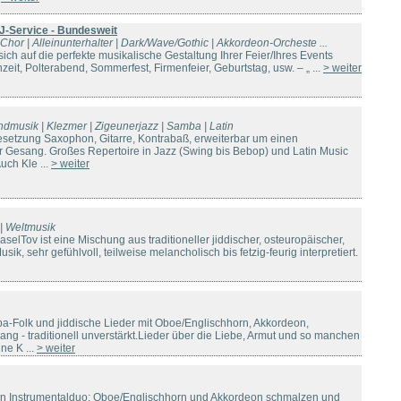
J-Service - Bundesweit
| Chor | Alleinunterhalter | Dark/Wave/Gothic | Akkordeon-Orcheste ...
sich auf die perfekte musikalische Gestaltung Ihrer Feier/Ihres Events
zeit, Polterabend, Sommerfest, Firmenfeier, Geburtstag, usw. – „ ...
> weiter
undmusik | Klezmer | Zigeunerjazz | Samba | Latin
esetzung Saxophon, Gitarre, Kontrabaß, erweiterbar um einen
 Gesang. Großes Repertoire in Jazz (Swing bis Bebop) und Latin Music
ch Kle ...
> weiter
 | Weltmusik
elTov ist eine Mischung aus traditioneller jiddischer, osteuropäischer,
k, sehr gefühlvoll, teilweise melancholisch bis fetzig-feurig interpretiert.
pa-Folk und jiddische Lieder mit Oboe/Englischhorn, Akkordeon,
ng - traditionell unverstärkt.Lieder über die Liebe, Armut und so manchen
ne K ...
> weiter
ren Instrumentalduo: Oboe/Englischhorn und Akkordeon schmalzen und