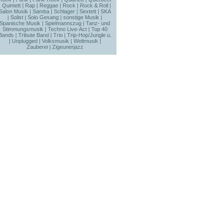
|
Quintett
|
Rap
|
Reggae
|
Rock
|
Rock & Roll
|
Salon Musik
|
Samba
|
Schlager
|
Sextett
|
SKA
|
Solist
|
Solo Gesang
|
sonstige Musik
|
Spanische Musik
|
Spielmannszug
|
Tanz- und
Stimmungsmusik
|
Techno Live-Act
|
Top 40
Bands
|
Tribute Band
|
Trio
|
Trip-Hop/Jungle u.
|
Unplugged
|
Volksmusik
|
Weltmusik
|
Zauberei
|
Zigeunerjazz