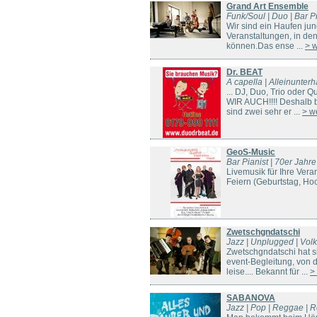
Grand Art Ensemble
Funk/Soul | Duo | Bar Pi
Wir sind ein Haufen jun
Veranstaltungen, in den
können.Das ense ...
> w
Dr. BEAT
A capella | Alleinunterh
... DJ, Duo, Trio oder
WIR AUCH!!!! Deshalb bi
sind zwei sehr er ...
> w
GeoS-Music
Bar Pianist | 70er Jahre
Livemusik für Ihre Vera
Feiern (Geburtstag, Hoc
Zwetschgndatschi
Jazz | Unplugged | Volk
Zwetschgndatschi hat s
event-Begleitung, von d
leise.... Bekannt für ...
>
SABANOVA
Jazz | Pop | Reggae | R