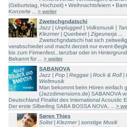
(Geburtstag, Hochzeit) • Weihnachtsfeiern • Barm
Konzerte ...
> weiter
Zwetschgndatschi
Jazz | Unplugged | Volksmusik | Ta
Klezmer | Querbeet | Zigeunerja ...
Zwetschgndatschi hat sich zeitweil
verabschiedet und macht derzeit nur event-Begle
bis zum Firmenfest...tanzbar oder im Hintergrund, 
Bekannt für ...
> weiter
SABANOVA
Jazz | Pop | Reggae | Rock & Roll | K
Weltmusik
Man bekommt beim Hören einfach 
(Jazzdimensions.de) SABANOVA wi
Deutschland Finalist des International Acousti
Der erste Silberling SABA BOSSA NOVA, ...
> we
Søren Thies
Solist | Klezmer | sonstige Musik