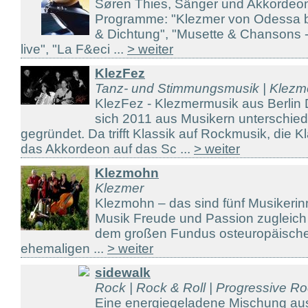
Søren Thies, Sänger und Akkordeoni
Programme: "Klezmer von Odessa bi
& Dichtung", "Musette & Chansons 
live", "La F&eci ...
> weiter
KlezFez
Tanz- und Stimmungsmusik | Klezme
KlezFez - Klezmermusik aus Berlin 
sich 2011 aus Musikern unterschied
gegründet. Da trifft Klassik auf Rockmusik, die Kla
das Akkordeon auf das Sc ...
> weiter
Klezmohn
Klezmer
Klezmohn – das sind fünf Musikerinn
Musik Freude und Passion zugleich 
dem großen Fundus osteuropäische
ehemaligen ...
> weiter
sidewalk
Rock | Rock & Roll | Progressive R
Eine energiegeladene Mischung au