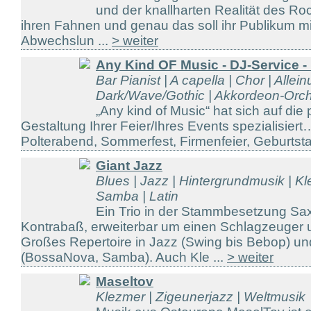
und der knallharten Realität des Roc
ihren Fahnen und genau das soll ihr Publikum m
Abwechslun ...
> weiter
Any Kind OF Music - DJ-Service 
Bar Pianist | A capella | Chor | Allein
Dark/Wave/Gothic | Akkordeon-Orche
„Any kind of Music“ hat sich auf die
Gestaltung Ihrer Feier/Ihres Events spezialisier
Polterabend, Sommerfest, Firmenfeier, Geburtstag
Giant Jazz
Blues | Jazz | Hintergrundmusik | Kl
Samba | Latin
Ein Trio in der Stammbesetzung Sax
Kontrabaß, erweiterbar um einen Schlagzeuger 
Großes Repertoire in Jazz (Swing bis Bebop) un
(BossaNova, Samba). Auch Kle ...
> weiter
Maseltov
Klezmer | Zigeunerjazz | Weltmusik