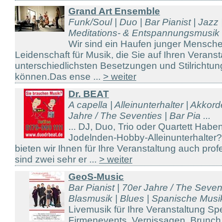
Grand Art Ensemble
Funk/Soul | Duo | Bar Pianist | Jazz | 
Meditations- & Entspannungsmusik .
Wir sind ein Haufen junger Mensche
Leidenschaft für Musik, die Sie auf Ihren Veranst
unterschiedlichsten Besetzungen und Stilrichtung
können.Das ense ...
> weiter
Dr. BEAT
A capella | Alleinunterhalter | Akkor
Jahre / The Seventies | Bar Pia ...
... DJ, Duo, Trio oder Quartett Hab
Jodelnden-Hobby-Alleinunterhalter
bieten wir Ihnen für Ihre Veranstaltung auch prof
sind zwei sehr er ...
> weiter
GeoS-Music
Bar Pianist | 70er Jahre / The Seven
Blasmusik | Blues | Spanische Musik
Livemusik für Ihre Veranstaltung Sp
Firmenevents, Vernissagen, Brunch 