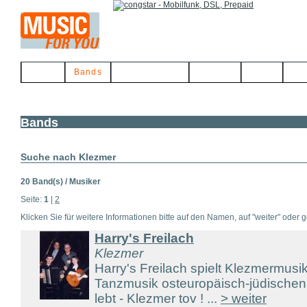
Home
Bands
Musikerbörse
Service
Links
Kon
Bands
Suche nach Klezmer
20 Band(s) / Musiker
Seite:
1
|
2
Klicken Sie für weitere Informationen bitte auf den Namen, auf "weiter" oder gg
Harry's Freilach
Klezmer
Harry's Freilach spielt Klezmermusik
Tanzmusik osteuropäisch-jüdischen 
lebt - Klezmer tov ! ...
> weiter