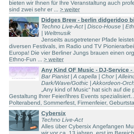
bieten wir Ihnen für Ihre Veranstaltung auch prof
sind zwei sehr er ...
> weiter
Didges Brew - berlin didgeridoo b
Techno Live-Act | Disco-House | Et
| Weltmusik
Jenseits ausgetretener Pfade leiste
diversen Festivals, im Radio und TV Pionierarbei
Europa! Die vier Berliner Jungs brauen einen org
Ethno-Fun ...
> weiter
Any Kind OF Music - DJ-Service 
Bar Pianist | A capella | Chor | Allein
Dark/Wave/Gothic | Akkordeon-Orche
„Any kind of Music“ hat sich auf die
Gestaltung Ihrer Feier/Ihres Events spezialisier
Polterabend, Sommerfest, Firmenfeier, Geburtstag
Cybersix
Techno Live-Act
Alles über Cybersix Angefangen Mu
wir vor ca. 13 jahren, erst im Berei