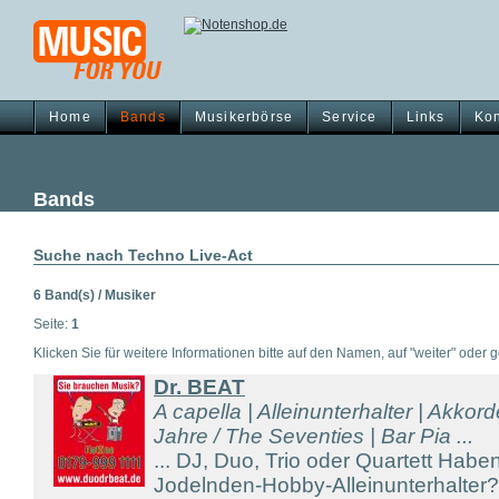
Home
Bands
Musikerbörse
Service
Links
Kon
Bands
Suche nach Techno Live-Act
6 Band(s) / Musiker
Seite:
1
Klicken Sie für weitere Informationen bitte auf den Namen, auf "weiter" oder gg
Dr. BEAT
A capella | Alleinunterhalter | Akkor
Jahre / The Seventies | Bar Pia ...
... DJ, Duo, Trio oder Quartett Hab
Jodelnden-Hobby-Alleinunterhalter