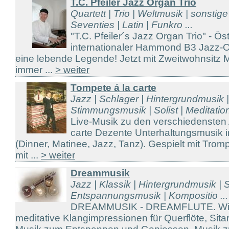
T.C. Pfeiler Jazz Organ Trio
Quartett | Trio | Weltmusik | sonstig
Seventies | Latin | Funkro ...
"T.C. Pfeiler´s Jazz Organ Trio" - Ös
internationaler Hammond B3 Jazz-Or
eine lebende Legende! Jetzt mit Zweitwohnsitz
immer ...
> weiter
Tompete á la carte
Jazz | Schlager | Hintergrundmusik 
Stimmungsmusik | Solist | Meditation
Live-Musik zu den verschiedensten
carte Dezente Unterhaltungsmusik in
(Dinner, Matinee, Jazz, Tanz). Gespielt mit Trom
mit ...
> weiter
Dreammusik
Jazz | Klassik | Hintergrundmusik | S
Entspannungsmusik | Kompositio ...
DREAMMUSIK - DREAMFLUTE. Wir s
meditative Klangimpressionen für Querflöte, Sit