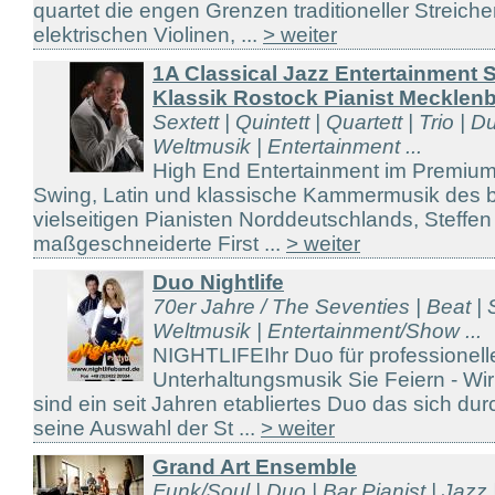
quartet die engen Grenzen traditioneller Streich
elektrischen Violinen, ...
> weiter
1A Classical Jazz Entertainment 
Klassik Rostock Pianist Mecklen
Sextett | Quintett | Quartett | Trio | D
Weltmusik | Entertainment ...
High End Entertainment im Premium
Swing, Latin und klassische Kammermusik des 
vielseitigen Pianisten Norddeutschlands, Steffe
maßgeschneiderte First ...
> weiter
Duo Nightlife
70er Jahre / The Seventies | Beat |
Weltmusik | Entertainment/Show ...
NIGHTLIFEIhr Duo für professionell
Unterhaltungsmusik Sie Feiern - Wi
sind ein seit Jahren etabliertes Duo das sich durc
seine Auswahl der St ...
> weiter
Grand Art Ensemble
Funk/Soul | Duo | Bar Pianist | Jazz | 