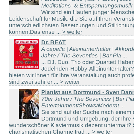
Meditations- & Entspannungsmusik .
Wir sind ein Haufen junger Mensche
Leidenschaft für Musik, die Sie auf Ihren Veranst
unterschiedlichsten Besetzungen und Stilrichtung
können.Das ense ...
> weiter
Dr. BEAT
A capella | Alleinunterhalter | Akkor
Jahre / The Seventies | Bar Pia ...
... DJ, Duo, Trio oder Quartett Hab
Jodelnden-Hobby-Alleinunterhalter
bieten wir Ihnen für Ihre Veranstaltung auch prof
sind zwei sehr er ...
> weiter
Pianist aus Dortmund - Sven Dan
70er Jahre / The Seventies | Bar Piani
Entertainment/Shows/Moderat ...
Sie sind auf der Suche nach einem 
Dortmund und Umgebung, der Ihre V
wunderschöner Klaviermusik dezent untermalt?
charismatischen Charme trad ...
> weiter