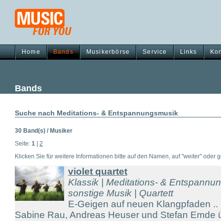
Home
Bands
Musikerbörse
Service
Links
Kon
Bands
Suche nach Meditations- & Entspannungsmusik
30 Band(s) / Musiker
Seite:
1
|
2
Klicken Sie für weitere Informationen bitte auf den Namen, auf "weiter" oder gg
violet quartet
Klassik | Meditations- & Entspannu
sonstige Musik | Quartett
E-Geigen auf neuen Klangpfaden ..
Sabine Rau, Andreas Heuser und Stefan Emde üb