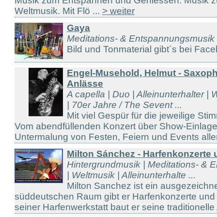
Musik zum Entspannen und Geniessen. Musik z
Weltmusik. Mit Flö ...
> weiter
Gaya
Meditations- & Entspannungsmusik
Bild und Tonmaterial gibt´s bei Face
Engel-Musehold, Helmut - Saxoph
Anlässe
A capella | Duo | Alleinunterhalter |
| 70er Jahre / The Sevent ...
Mit viel Gespür für die jeweilige Sti
Vom abendfüllenden Konzert über Show-Einlagen
Untermalung von Festen, Feiern und Events aller 
Milton Sánchez - Harfenkonzerte
Hintergrundmusik | Meditations- & 
| Weltmusik | Alleinunterhalte ...
Milton Sanchez ist ein ausgezeichne
süddeutschen Raum gibt er Harfenkonzerte und H
seiner Harfenwerkstatt baut er seine traditionelle