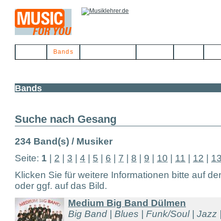
Home
Bands
Musikerbörse
Service
Links
Kon
Bands
Suche nach Gesang
234 Band(s) / Musiker
Seite:
1
|
2
|
3
|
4
|
5
|
6
|
7
|
8
|
9
|
10
|
11
|
12
|
1
Klicken Sie für weitere Informationen bitte auf d
oder ggf. auf das Bild.
Medium Big Band Dülmen
Big Band | Blues | Funk/Soul | Jazz |