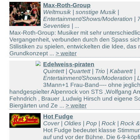
Max-Roth-Group
Weltmusik | sonstige Musik |
Entertainment/Shows/Moderation | 7
Seventies | ...
Max-Roth-Group: Musiker mit sehr unterschiedli
Vergangenheit, verbunden durch den Spass sich 
Stilistiken zu spielen, entwickelten die Idee, das
Grundkonzept ...
> weiter
Edelweiss-piraten
Quintett | Quartett | Trio | Kabarett |
Entertainment/Shows/Moderation | Li
3Mann+1 Frau-Band---- ohne jeglich
handgespielter Alpenrock von STS ,Wolfgang A
Fehndrich , Brauer ,Ludwig Hirsch und eigene So
Biergärten und Ze ...
> weiter
Hot Fudge
Cover | Oldies | Pop | Rock | Rock 
Hot Fudge bedeutet klasse Stimmu
auf und vor der Bühne. Die 6-9-köp