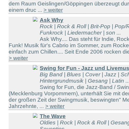
dem Raum Geislingen/Göppingen überzeugt durch
einem druc ...
> weiter
Ask Why
Rock | Rock & Roll | Brit-Pop | Pop
Funkrock | Liedermacher | son ...
Ask Why.... Das steht für Indie, Roc
Funk! Musik für's Cabrio im Sommer, zum Rock
einfach zum Chillen.... Seit Ende 2006 rocken die 
> weiter
Swing for Fun - Jazz und Livemu
Big Band | Blues | Cover | Jazz | Sc
Hintergrundmusik | Gesang | Latin ..
Swing for Fun, die Jazz-Band / Sw
(Mecklenburg Vorpommern), unterhält Sie mit de
der großen Zeit der Swingmusik, beswingten" Mel
Jahrzehnte, ...
> weiter
The Wave
Oldies | Rock | Rock & Roll | Gesang
Seventies