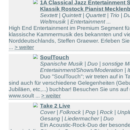
1A Classical Jazz Entertainment 
Klassik Rostock Pianist Mecklen
Sextett | Quintett | Quartett | Trio | D
Weltmusik | Entertainment ...
High End Entertainment im Premium Segment für
klassische Kammermusik des bekannten und viel
Norddeutschlands, Steffen Graewer. Erleben Sie
...
> weiter
SoulTouch
Spanische Musik | Duo | sonstige Mu
Entertainment/Shows/Moderation | It
Duo "SoulTouch"; wir treten auf in 
sind auch für verschiedene Gelegenheiten (Gebu
Jubiläen, etc,...) buchbar! Besuchen Sie uns a
www.soult ...
> weiter
Take 2 Live
Cover | Folkrock | Pop | Rock | Unp
Gesang | Liedermacher | Duo
Ein Acoustic-Rock-Duo der besonder