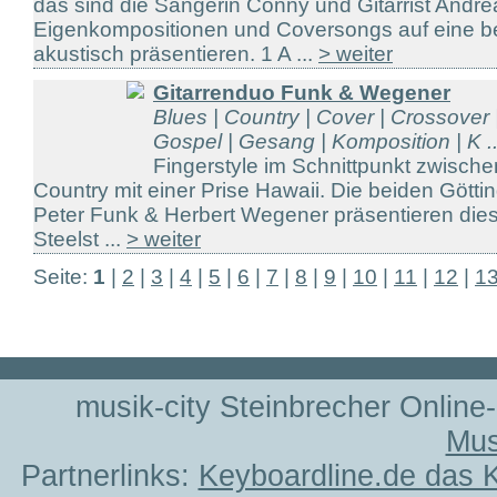
das sind die Sängerin Conny und Gitarrist Andre
Eigenkompositionen und Coversongs auf eine be
akustisch präsentieren. 1 A ...
> weiter
Gitarrenduo Funk & Wegener
Blues | Country | Cover | Crossover 
Gospel | Gesang | Komposition | K ..
Fingerstyle im Schnittpunkt zwisch
Country mit einer Prise Hawaii. Die beiden Götti
Peter Funk & Herbert Wegener präsentieren die
Steelst ...
> weiter
Seite:
1
|
2
|
3
|
4
|
5
|
6
|
7
|
8
|
9
|
10
|
11
|
12
|
1
musik-city Steinbrecher Online
Mus
Partnerlinks:
Keyboardline.de das 