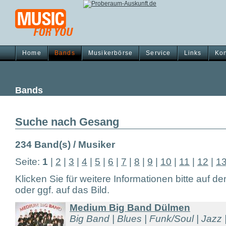
Home
Bands
Musikerbörse
Service
Links
Kon
Bands
Suche nach Gesang
234 Band(s) / Musiker
Seite:
1
|
2
|
3
|
4
|
5
|
6
|
7
|
8
|
9
|
10
|
11
|
12
|
1
Klicken Sie für weitere Informationen bitte auf d
oder ggf. auf das Bild.
Medium Big Band Dülmen
Big Band | Blues | Funk/Soul | Jazz |