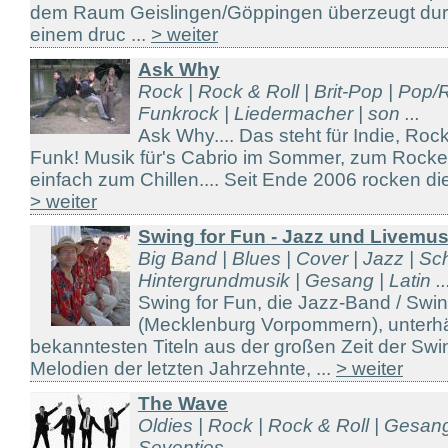
dem Raum Geislingen/Göppingen überzeugt durch
einem druc ...
> weiter
Ask Why
Rock | Rock & Roll | Brit-Pop | Pop
Funkrock | Liedermacher | son ...
Ask Why.... Das steht für Indie, Roc
Funk! Musik für's Cabrio im Sommer, zum Rock
einfach zum Chillen.... Seit Ende 2006 rocken die 
> weiter
Swing for Fun - Jazz und Livemu
Big Band | Blues | Cover | Jazz | Sc
Hintergrundmusik | Gesang | Latin ..
Swing for Fun, die Jazz-Band / Sw
(Mecklenburg Vorpommern), unterhäl
bekanntesten Titeln aus der großen Zeit der Sw
Melodien der letzten Jahrzehnte, ...
> weiter
The Wave
Oldies | Rock | Rock & Roll | Gesang
Seventies