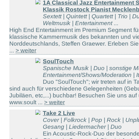
1A Classical Jazz Entertainment 
Klassik Rostock Pianist Mecklen
Sextett | Quintett | Quartett | Trio | D
Weltmusik | Entertainment ...
High End Entertainment im Premium Segment für
klassische Kammermusik des bekannten und viel
Norddeutschlands, Steffen Graewer. Erleben Sie
...
> weiter
SoulTouch
Spanische Musik | Duo | sonstige Mu
Entertainment/Shows/Moderation | It
Duo "SoulTouch"; wir treten auf in 
sind auch für verschiedene Gelegenheiten (Gebu
Jubiläen, etc,...) buchbar! Besuchen Sie uns a
www.soult ...
> weiter
Take 2 Live
Cover | Folkrock | Pop | Rock | Unp
Gesang | Liedermacher | Duo
Ein Acoustic-Rock-Duo der besonder