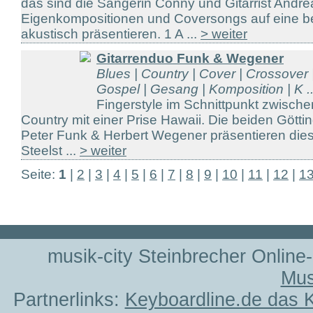
das sind die Sängerin Conny und Gitarrist Andre
Eigenkompositionen und Coversongs auf eine be
akustisch präsentieren. 1 A ...
> weiter
Gitarrenduo Funk & Wegener
Blues | Country | Cover | Crossover 
Gospel | Gesang | Komposition | K ..
Fingerstyle im Schnittpunkt zwisch
Country mit einer Prise Hawaii. Die beiden Götti
Peter Funk & Herbert Wegener präsentieren die
Steelst ...
> weiter
Seite:
1
|
2
|
3
|
4
|
5
|
6
|
7
|
8
|
9
|
10
|
11
|
12
|
1
musik-city Steinbrecher Online
Mus
Partnerlinks:
Keyboardline.de das 