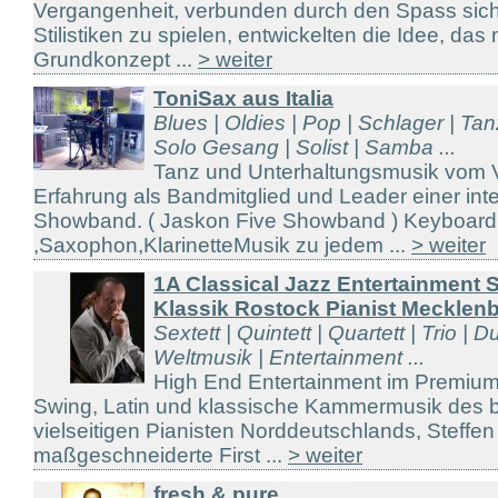
Vergangenheit, verbunden durch den Spass sich 
Stilistiken zu spielen, entwickelten die Idee, das
Grundkonzept ...
> weiter
ToniSax aus Italia
Blues | Oldies | Pop | Schlager | T
Solo Gesang | Solist | Samba ...
Tanz und Unterhaltungsmusik vom Vol
Erfahrung als Bandmitglied und Leader einer int
Showband. ( Jaskon Five Showband ) Keyboar
,Saxophon,KlarinetteMusik zu jedem ...
> weiter
1A Classical Jazz Entertainment 
Klassik Rostock Pianist Mecklen
Sextett | Quintett | Quartett | Trio | D
Weltmusik | Entertainment ...
High End Entertainment im Premium
Swing, Latin und klassische Kammermusik des 
vielseitigen Pianisten Norddeutschlands, Steffe
maßgeschneiderte First ...
> weiter
fresh & pure