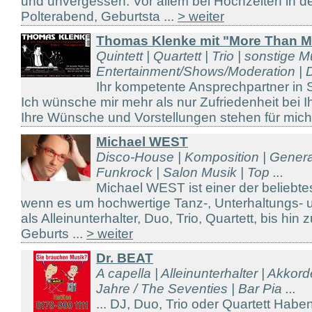
und unvergessen. Vor allem bei Hochzeiten in d
Polterabend, Geburtsta ...
> weiter
Thomas Klenke mit "More Than M
Quintett | Quartett | Trio | sonstige M
Entertainment/Shows/Moderation | D
Ihr kompetente Ansprechpartner in S
Ich wünsche mir mehr als nur Zufriedenheit bei 
Ihre Wünsche und Vorstellungen stehen für mich 
Michael WEST
Disco-House | Komposition | Genera
Funkrock | Salon Musik | Top ...
Michael WEST ist einer der beliebt
wenn es um hochwertige Tanz-, Unterhaltungs- 
als Alleinunterhalter, Duo, Trio, Quartett, bis hin
Geburts ...
> weiter
Dr. BEAT
A capella | Alleinunterhalter | Akkor
Jahre / The Seventies | Bar Pia ...
... DJ, Duo, Trio oder Quartett Hab