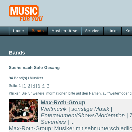
Home
Bands
Musikerbörse
Service
Links
Kon
Bands
Suche nach Solo Gesang
94 Band(s) / Musiker
Seite:
1
|
2
|
3
|
4
|
5
|
6
|
7
Klicken Sie für weitere Informationen bitte auf den Namen, auf "weiter" oder gg
Max-Roth-Group
Weltmusik | sonstige Musik |
Entertainment/Shows/Moderation | 7
Seventies | ...
Max-Roth-Group: Musiker mit sehr unterschiedli