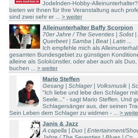
Jodelnden-Hobby-Alleinunterhalter
bieten wir Ihnen für Ihre Veranstaltung auch prof
sind zwei sehr er ...
> weiter
Alleinunterhalter Baffy Scorpion
70er Jahre / The Seventies | Solist 
Querbeet | Samba | Beat | Latin ...
Ich empfehle mich als Alleinunterhal
gesamten Bundesgebiet zu günstigen Kondition
alleine als Solokünstler, oder aber auch als Duo,
buchen ...
> weiter
Mario Steffen
Gesang | Schlager | Volksmusik | 
"Ich liebe und lebe den Schlager mi
Seele..." - sagt Mario Steffen. Und
Schlagersänger aus, der seinen Tra
Sein Leben dem Schlager zu widmen - ...
> weite
Janis & Jazz
A capella | Duo | Entertainment/Sho
Jahre / The Seventies | Blues | Co ..