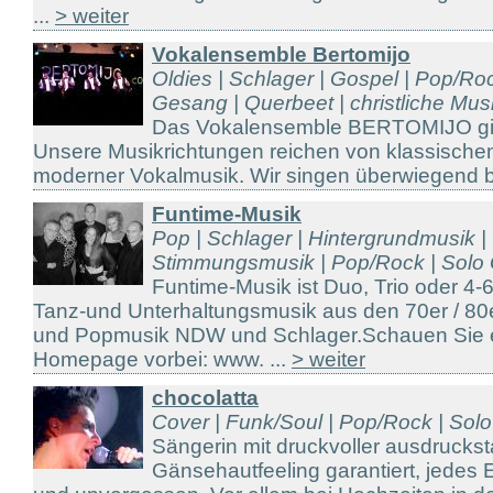
...
> weiter
Vokalensemble Bertomijo
Oldies | Schlager | Gospel | Pop/Ro
Gesang | Querbeet | christliche Musi 
Das Vokalensemble BERTOMIJO gibt
Unsere Musikrichtungen reichen von klassischen
moderner Vokalmusik. Wir singen überwiegend be
Funtime-Musik
Pop | Schlager | Hintergrundmusik |
Stimmungsmusik | Pop/Rock | Solo G
Funtime-Musik ist Duo, Trio oder 4
Tanz-und Unterhaltungsmusik aus den 70er / 80e
und Popmusik NDW und Schlager.Schauen Sie ei
Homepage vorbei: www. ...
> weiter
chocolatta
Cover | Funk/Soul | Pop/Rock | So
Sängerin mit druckvoller ausdrucks
Gänsehautfeeling garantiert, jedes Ev