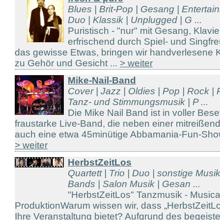
Blues | Brit-Pop | Gesang | Enterta
Duo | Klassik | Unplugged | G ...
Puristisch - "nur" mit Gesang, Klavie
erfrischend durch Spiel- und Singfre
das gewisse Etwas, bringen wir handverlesene K
zu Gehör und Gesicht ...
> weiter
Mike-Nail-Band
Cover | Jazz | Oldies | Pop | Rock | 
Tanz- und Stimmungsmusik | P ...
Die Mike Nail Band ist in voller Bes
fraustarke Live-Band, die neben einer mitreiße
auch eine etwa 45minütige Abbamania-Fun-Show 
> weiter
HerbstZeitLos
Quartett | Trio | Duo | sonstige Musi
Bands | Salon Musik | Gesan ...
"HerbstZeitLos" Tanzmusik - Musica
ProduktionWarum wissen wir, dass „HerbstZeitLo
Ihre Veranstaltung bietet? Aufgrund des begeis