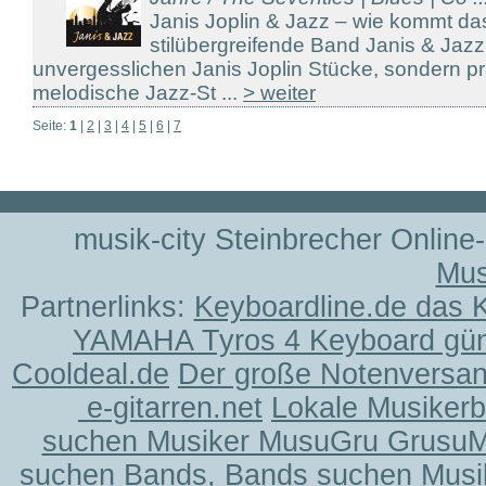
Janis Joplin & Jazz – wie kommt 
stilübergreifende Band Janis & Jazz 
unvergesslichen Janis Joplin Stücke, sondern p
melodische Jazz-St ...
> weiter
Seite:
1
|
2
|
3
|
4
|
5
|
6
|
7
musik-city Steinbrecher Online
Mus
Partnerlinks:
Keyboardline.de das 
YAMAHA Tyros 4 Keyboard gün
Cooldeal.de
Der große Notenversand
e-gitarren.net
Lokale Musiker
suchen Musiker MusuGru Grusu
suchen Bands, Bands suchen Musi