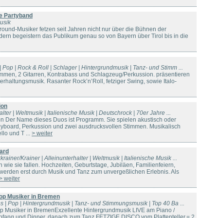
e Partyband
usik
round-Musiker fetzen seit Jahren nicht nur über die Bühnen der
ern begeistern das Publikum genau so von Bayern über Tirol bis in die
| Pop | Rock & Roll | Schlager | Hintergrundmusik | Tanz- und Stimm ...
immen, 2 Gitarren, Kontrabass und Schlagzeug/Perkussion. präsentieren
rhaltungsmusik. Rasanter Rock’n’Roll, fetziger Swing, sowie Italo-
ion
alter | Weltmusik | Italienische Musik | Deutschrock | 70er Jahre ...
n Der Name dieses Duos ist Programm. Sie spielen akustisch oder
 Keyboard, Perkussion und zwei ausdrucksvollen Stimmen. Musikalisch
lo und T ...
> weiter
ard
ainer/Krainer | Alleinunterhalter | Weltmusik | Italienische Musik ...
n wie sie fallen. Hochzeiten, Geburtstage, Jubiläen, Familienfeiern,
. werden erst durch Musik und Tanz zum unvergeßlichen Erlebnis. Als
> weiter
p Musiker in Bremen
ies | Pop | Hintergrundmusik | Tanz- und Stimmungsmusik | Top 40 Ba ...
usiker in BremenExzellente Hintergrundmusik LIVE am Piano /
pfang und Dinner, danach zum Tanz,FETZIGE DISCO vom Plattenteller.= 2