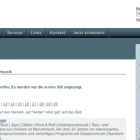
Ei
Ne
Service
Links
Kontakt
Jetzt anmelden
musik
effer. Es werden nur die ersten 300 angezeigt.
2
|
13
|
14
|
15
|
16
|
17
|
18
|
19
|
20
auf den Namen, auf "weiter" oder ggf. auf das Bild.
men
Soul | Jazz | Oldies | Rock & Roll | Hintergrundmusik | Tanz- und ...
Band aus Dülmen im Münsterland, die über 20 Jahren ein interessantes,
nspruchsvolles und vielseitiges Programm mit Galatanzmusik (Standard-
r