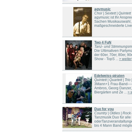
agymusic
Chor | Sextett | Quintett 
agymusic ist Ihr Anspre
Sachen Musikauswahl, T
maßgeschneiderte Live-
Two 4 FuN
Tanz- und Stimmungsm
Die Ultimativen Partyma
der 60er, 70er, 80er, 9
Show - TopS ...
> weiter
Edelweiss-piraten
Quintett | Quartett | Tr
3Mann+1 Frau-Band---- 
Ambros, Georg Danzer, 
Biergärten und Ze ...
> 
Duo for you
Country | Oldies | Rock
Tanzmusik Duo für alle
oderTanzveranstaltung
bis 4 Mann Band mögli