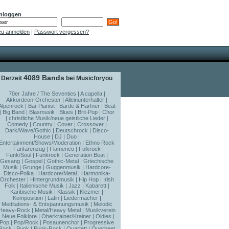
nloggen
u anmelden
|
Passwort vergessen?
4089 Bands
Derzeit
bei Musicforyou
70er Jahre / The Seventies
|
A capella
|
Akkordeon-Orchester
|
Alleinunterhalter
|
Alpenrock
|
Bar Pianist
|
Barde & Harfner
|
Beat
|
Big Band
|
Blasmusik
|
Blues
|
Brit-Pop
|
Chor
|
christliche Musik/neue geistliche Lieder
|
Comedy
|
Country
|
Cover
|
Crossover
|
Dark/Wave/Gothic
|
Deutschrock
|
Disco-
House
|
DJ
|
Duo
|
Entertainment/Shows/Moderation
|
Ethno Rock
|
Fanfarenzug
|
Flamenco
|
Folkrock
|
Funk/Soul
|
Funkrock
|
Generation Beat
|
Gesang
|
Gospel
|
Gothic-Metal
|
Griechische
Musik
|
Grunge
|
Guggenmusik
|
Hardcore-
Disco-Polka
|
Hardcore/Metal
|
Harmonika-
Orchester
|
Hintergrundmusik
|
Hip Hop
|
Irish
Folk
|
Italienische Musik
|
Jazz
|
Kabarett
|
Karibische Musik
|
Klassik
|
Klezmer
|
Komposition
|
Latin
|
Liedermacher
|
Meditations- & Entspannungsmusik
|
Melodic
Heavy-Rock
|
Metal/Heavy Metal
|
Musikverein
|
Neue Folklore
|
Oberkrainer/Krainer
|
Oldies
|
Pop
|
Pop/Rock
|
Posaunenchor
|
Progressive
Rock
|
Punk
|
Punk-Rock
|
Quartett
|
Querbeet