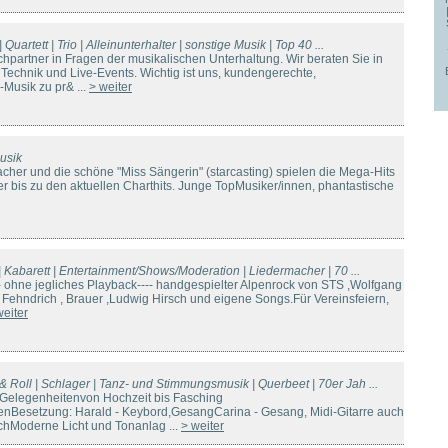
| Quartett | Trio | Alleinunterhalter | sonstige Musik | Top 40 ...
chpartner in Fragen der musikalischen Unterhaltung. Wir beraten Sie in
echnik und Live-Events. Wichtig ist uns, kundengerechte,
Musik zu pr& ...
> weiter
usik
cher und die schöne "Miss Sängerin" (starcasting) spielen die Mega-Hits
0er bis zu den aktuellen Charthits. Junge TopMusiker/innen, phantastische
io | Kabarett | Entertainment/Shows/Moderation | Liedermacher | 70 ...
ohne jegliches Playback---- handgespielter Alpenrock von STS ,Wolfgang
Fehndrich , Brauer ,Ludwig Hirsch und eigene Songs.Für Vereinsfeiern,
weiter
 & Roll | Schlager | Tanz- und Stimmungsmusik | Querbeet | 70er Jah ...
 Gelegenheitenvon Hochzeit bis Fasching
enBesetzung: Harald - Keybord,GesangCarina - Gesang, Midi-Gitarre auch
chModerne Licht und Tonanlag ...
> weiter