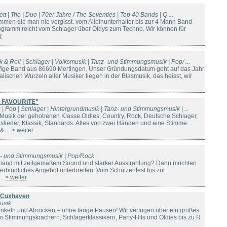
tett | Trio | Duo | 70er Jahre / The Seventies | Top 40 Bands | Q ...
mmen die man nie vergisst. vom Alleinunterhalter bis zur 4 Mann Band
ogramm reicht vom Schlager über Oldys zum Techno. Wir können für
r
ck & Roll | Schlager | Volksmusik | Tanz- und Stimmungsmusik | Pop/ ...
pfige Band aus 86690 Mertingen. Unser Gründungsdatum geht auf das Jahr
lischen Wurzeln aller Musiker liegen in der Blasmusik, das heisst, wir
HE FAVOURITE"
s | Pop | Schlager | Hintergrundmusik | Tanz- und Stimmungsmusik | ...
Musik der gehobenen Klasse.Oldies, Country, Rock, Deutsche Schlager,
slieder, Klassik, Standards. Alles von zwei Händen und eine Stimme.
& ...
> weiter
nz- und Stimmungsmusik | Pop/Rock
band mit zeitgemäßem Sound und starker Ausstrahlung? Dann möchten
erbindliches Angebot unterbreiten. Vom Schützenfest bis zur
..
> weiter
 Cuxhaven
usik
unkeln und Abrocken – ohne lange Pausen! Wir verfügen über ein großes
en Stimmungskrachern, Schlagerklassikern, Party-Hits und Oldies bis zu R