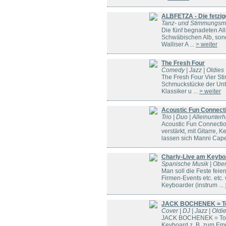
ALBFETZA - Die fetzig
Tanz- und Stimmungsm
Die fünf begnadeten All
Schwäbischen Alb, sond
Walliser A ...
> weiter
The Fresh Four
Comedy | Jazz | Oldies 
The Fresh Four Vier St
Schmuckstücke der Unte
Klassiker u ...
> weiter
Acoustic Fun Connect
Trio | Duo | Alleinunterh
Acoustic Fun Connectio
verstärkt, mit Gitarre,
lassen sich Manni Capel
Charly-Live am Keybo
Spanische Musik | Oberkr
Man soll die Feste feier
Firmen-Events etc. etc
Keyboarder (instrum ...
JACK BOCHENEK = To
Cover | DJ | Jazz | Old
JACK BOCHENEK = Top M
Keyboard,z. B. zum Em