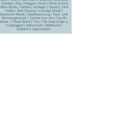
|
Quintett
|
Rap
|
Reggae
|
Rock
|
Rock & Roll
|
Salon Musik
|
Samba
|
Schlager
|
Sextett
|
SKA
|
Solist
|
Solo Gesang
|
sonstige Musik
|
Spanische Musik
|
Spielmannszug
|
Tanz- und
Stimmungsmusik
|
Techno Live-Act
|
Top 40
Bands
|
Tribute Band
|
Trio
|
Trip-Hop/Jungle u.
|
Unplugged
|
Volksmusik
|
Weltmusik
|
Zauberei
|
Zigeunerjazz