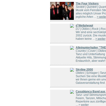
The Four Visitors
Sextett | Quintett | Quar
Musik vom Feinsten Sti
alles möglich.Unser Pr
jegliche Arten ...
> weite
d`Wellaheggl
DJ | Oldies | Rock | Ro
Wir sind eine sechskö
2002 zurück. Die musika
haben keine ...
> weiter
Alleinunterhalter "T
Country | Cover | Oldie
Tanz und Unterhaltung 
Aktuelle Hits, Stimmung
Erstaunlich, aber wahr! 
Skyline 2000
Oldies | Schlager | Ta
Suchen Sie eine Musik
wir Ihnen gerne ein unv
Galaveranstaltung find .
Casablanca Band aus
Tanz- und Stimmungsm
Feiern, Tanzen, Mitsch
Repertoire aus zünftig
...
> weiter