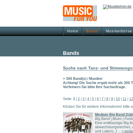
Home
Bands
Musikerbörse
Bands
Suche nach Tanz- und Stimmungs
> 300 Band(s) / Musiker
Achtung! Die Suche ergab mehr als 300 Tr
Verfeinern Sie bitte Ihre Suchanfrage.
Seite:
1
|
2
|
3
|
4
|
5
|
6
|
7
|
8
|
9
|
10
|
11
|
1
Klicken Sie für weitere Informationen bitte 
Medium Big Band Dül
Big Band | Blues | Funk/
Eine erstklassige Big 
abwechslungsreiches, a
und Latein), J ...
> weite