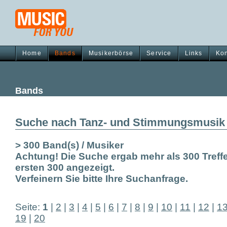
Home
Bands
Musikerbörse
Service
Links
Kon
Bands
Suche nach Tanz- und Stimmungsmusik
> 300 Band(s) / Musiker
Achtung! Die Suche ergab mehr als 300 Treffe
ersten 300 angezeigt.
Verfeinern Sie bitte Ihre Suchanfrage.
Seite:
1
|
2
|
3
|
4
|
5
|
6
|
7
|
8
|
9
|
10
|
11
|
12
|
1
19
|
20