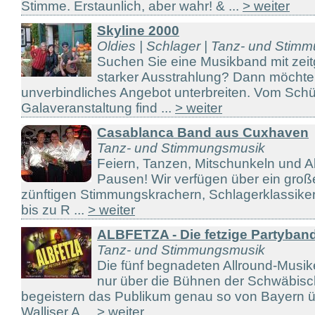
Stimme. Erstaunlich, aber wahr! & ...
> weiter
Skyline 2000
Oldies | Schlager | Tanz- und Stim
Suchen Sie eine Musikband mit z
starker Ausstrahlung? Dann möchten
unverbindliches Angebot unterbreiten. Vom Schüt
Galaveranstaltung find ...
> weiter
Casablanca Band aus Cuxhaven
Tanz- und Stimmungsmusik
Feiern, Tanzen, Mitschunkeln und 
Pausen! Wir verfügen über ein groß
zünftigen Stimmungskrachern, Schlagerklassiker
bis zu R ...
> weiter
ALBFETZA - Die fetzige Partyban
Tanz- und Stimmungsmusik
Die fünf begnadeten Allround-Musike
nur über die Bühnen der Schwäbisc
begeistern das Publikum genau so von Bayern übe
Walliser A ...
> weiter