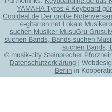
Partnerlinks:
Keyboardline.de das 
YAMAHA Tyros 4 Keyboard gün
Cooldeal.de
Der große Notenversand
e-gitarren.net
Lokale Musiker
suchen Musiker MusuGru Grusu
suchen Bands, Bands suchen Musi
suchen Bands, 
© musik-city Steinbrecher Pforzhei
Datenschutzerklärung
| Webdesig
Berlin
in Kooperati