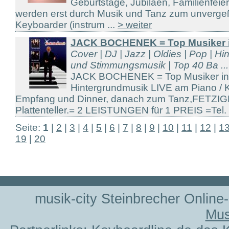
Geburtstage, Jubiläen, Familienfeier
werden erst durch Musik und Tanz zum unvergeßl
Keyboarder (instrum ...
> weiter
JACK BOCHENEK = Top Musiker 
Cover | DJ | Jazz | Oldies | Pop | H
und Stimmungsmusik | Top 40 Ba ...
JACK BOCHENEK = Top Musiker in
Hintergrundmusik LIVE am Piano / 
Empfang und Dinner, danach zum Tanz,FETZI
Plattenteller.= 2 LEISTUNGEN für 1 PREIS =Tel. 
Seite:
1
|
2
|
3
|
4
|
5
|
6
|
7
|
8
|
9
|
10
|
11
|
12
|
1
19
|
20
musik-city Steinbrecher Online
Mus