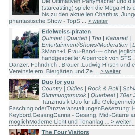
Die Ultimativen Partymacher und di
(starcasting) spielen die Mega-Hits d
bis zu den aktuellen Charthits. Jun
phantastische Show - TopS ...
> weiter
Edelweiss-piraten
Quintett | Quartett | Trio | Kabarett |
Entertainment/Shows/Moderation | Li
3Mann+1 Frau-Band---- ohne jeglich
handgespielter Alpenrock von STS 
Danzer, Fehndrich , Brauer ,Ludwig Hirsch und 
Vereinsfeiern, Biergärten und Ze ...
> weiter
Duo for you
Country | Oldies | Rock & Roll | Sch
Stimmungsmusik | Querbeet | 70er J
Tanzmusik Duo für alle Gelegenheit
Fasching oderTanzveranstaltungenBesetzung: H
Keybord,GesangCarina - Gesang, Midi-Gitarre 
möglichModerne Licht und Tonanlag ...
> weiter
The Four Visitors