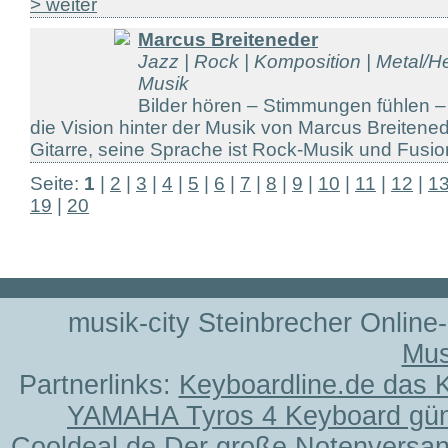
> weiter
Marcus Breiteneder
Jazz | Rock | Komposition | Metal/H
Musik
Bilder hören – Stimmungen fühlen –
die Vision hinter der Musik von Marcus Breitened
Gitarre, seine Sprache ist Rock-Musik und Fusion
Seite:
1
|
2
|
3
|
4
|
5
|
6
|
7
|
8
|
9
|
10
|
11
|
12
|
1
19
|
20
musik-city Steinbrecher Online
Mus
Partnerlinks:
Keyboardline.de das 
YAMAHA Tyros 4 Keyboard gün
Cooldeal.de
Der große Notenversand