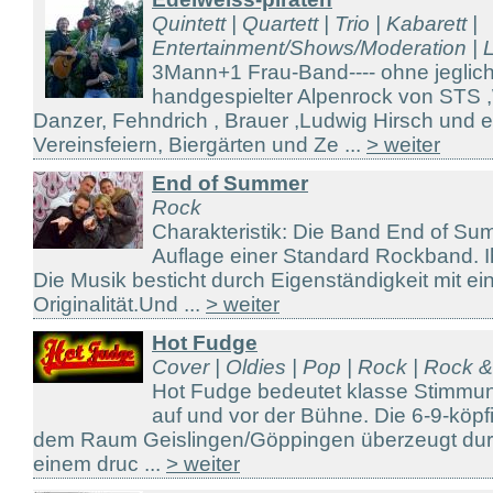
Quintett | Quartett | Trio | Kabarett |
Entertainment/Shows/Moderation | Li
3Mann+1 Frau-Band---- ohne jeglich
handgespielter Alpenrock von STS 
Danzer, Fehndrich , Brauer ,Ludwig Hirsch und 
Vereinsfeiern, Biergärten und Ze ...
> weiter
End of Summer
Rock
Charakteristik: Die Band End of Summ
Auflage einer Standard Rockband. I
Die Musik besticht durch Eigenständigkeit mit ei
Originalität.Und ...
> weiter
Hot Fudge
Cover | Oldies | Pop | Rock | Rock 
Hot Fudge bedeutet klasse Stimmu
auf und vor der Bühne. Die 6-9-köp
dem Raum Geislingen/Göppingen überzeugt durch
einem druc ...
> weiter