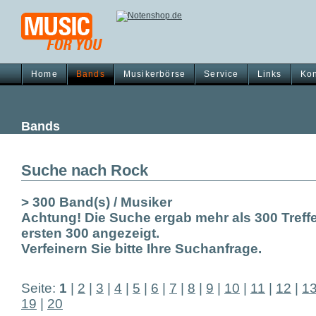
Home
Bands
Musikerbörse
Service
Links
Kon
Bands
Suche nach Rock
> 300 Band(s) / Musiker
Achtung! Die Suche ergab mehr als 300 Treffe
ersten 300 angezeigt.
Verfeinern Sie bitte Ihre Suchanfrage.
Seite:
1
|
2
|
3
|
4
|
5
|
6
|
7
|
8
|
9
|
10
|
11
|
12
|
1
19
|
20