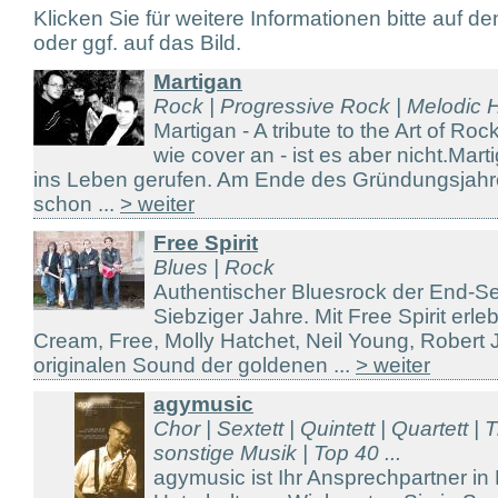
Klicken Sie für weitere Informationen bitte auf d
oder ggf. auf das Bild.
Martigan
Rock | Progressive Rock | Melodic
Martigan - A tribute to the Art of Roc
wie cover an - ist es aber nicht.Ma
ins Leben gerufen. Am Ende des Gründungsjah
schon ...
> weiter
Free Spirit
Blues | Rock
Authentischer Bluesrock der End-Se
Siebziger Jahre. Mit Free Spirit erl
Cream, Free, Molly Hatchet, Neil Young, Robert
originalen Sound der goldenen ...
> weiter
agymusic
Chor | Sextett | Quintett | Quartett | T
sonstige Musik | Top 40 ...
agymusic ist Ihr Ansprechpartner in