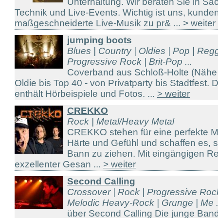
Unterhaltung. Wir beraten Sie in S
Technik und Live-Events. Wichtig ist uns, kunde
maßgeschneiderte Live-Musik zu pr& ...
> weiter
jumping boots
Blues | Country | Oldies | Pop | Reg
Progressive Rock | Brit-Pop ...
Coverband aus Schloß-Holte (Nähe
Oldie bis Top 40 - von Privatparty bis Stadtfes
enthält Hörbeispiele und Fotos. ...
> weiter
CREKKO
Rock | Metal/Heavy Metal
CREKKO stehen für eine perfekte M
Härte und Gefühl und schaffen es, s
Bann zu ziehen. Mit eingängigen Ref
exzellenter Gesan ...
> weiter
Second Calling
Crossover | Rock | Progressive Roc
Melodic Heavy-Rock | Grunge | Me .
über Second Calling Die junge B