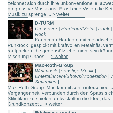
zeichnet sich durch ihre unkonventionelle, abw
progressive Musik aus. Es ist eine Vision die Ket
Musik zu sprenge ...
> weiter
D-TURM
Crossover | Hardcore/Metal | Punk |
Rock
Kann man Hardcore mit melodische
Punkrock, gespickt mit kraftvollen Metalriffs, v
raufpacken, die gegensätzlicher nicht sein könn
Mischung Chaos ...
> weiter
Max-Roth-Group
Weltmusik | sonstige Musik |
Entertainment/Shows/Moderation | 7
Seventies | ...
Max-Roth-Group: Musiker mit sehr unterschiedli
Vergangenheit, verbunden durch den Spass sich 
Stilistiken zu spielen, entwickelten die Idee, das
Grundkonzept ...
> weiter
Edelweiss-piraten