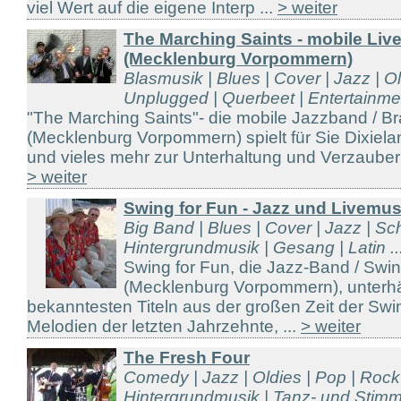
viel Wert auf die eigene Interp ...
> weiter
The Marching Saints - mobile Li
(Mecklenburg Vorpommern)
Blasmusik | Blues | Cover | Jazz | Ol
Unplugged | Querbeet | Entertainmen
"The Marching Saints"- die mobile Jazzband / 
(Mecklenburg Vorpommern) spielt für Sie Dixiela
und vieles mehr zur Unterhaltung und Verzauberu
> weiter
Swing for Fun - Jazz und Livemu
Big Band | Blues | Cover | Jazz | Sc
Hintergrundmusik | Gesang | Latin ..
Swing for Fun, die Jazz-Band / Sw
(Mecklenburg Vorpommern), unterhäl
bekanntesten Titeln aus der großen Zeit der Sw
Melodien der letzten Jahrzehnte, ...
> weiter
The Fresh Four
Comedy | Jazz | Oldies | Pop | Rock 
Hintergrundmusik | Tanz- und Stimm 