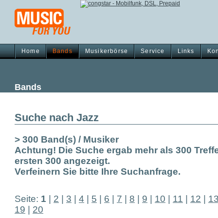
Home
Bands
Musikerbörse
Service
Links
Kon
Bands
Suche nach Jazz
> 300 Band(s) / Musiker
Achtung! Die Suche ergab mehr als 300 Treffe
ersten 300 angezeigt.
Verfeinern Sie bitte Ihre Suchanfrage.
Seite:
1
|
2
|
3
|
4
|
5
|
6
|
7
|
8
|
9
|
10
|
11
|
12
|
1
19
|
20