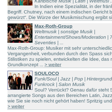
Karibische Musik | Latin | Weltmusi ..
In Indien eine Spezialität, in der f
Begriff. Chutney, nach einem indischen Gericht b
gewürzt“. Die Würze der Musikmischung ergibt si 
Max-Roth-Group
Weltmusik | sonstige Musik |
Entertainment/Shows/Moderation | 7
Seventies | ...
Max-Roth-Group: Musiker mit sehr unterschiedli
Vergangenheit, verbunden durch den Spass sich 
Stilistiken zu spielen, entwickelten die Idee, das
Grundkonzept ...
> weiter
SOULOCO
Funk/Soul | Jazz | Pop | Hintergrun
Funkrock | Salon Musik
Soul? Verrückt? Genau dafür steht
arrangierte Songs aus den Bereichen Latin, Jaz
wie Sie sie noch nicht gehört haben! Spritzig und
> weiter