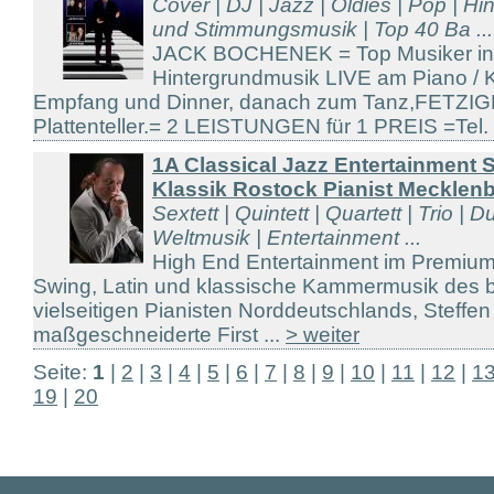
Cover | DJ | Jazz | Oldies | Pop | H
und Stimmungsmusik | Top 40 Ba ...
JACK BOCHENEK = Top Musiker in
Hintergrundmusik LIVE am Piano / 
Empfang und Dinner, danach zum Tanz,FETZI
Plattenteller.= 2 LEISTUNGEN für 1 PREIS =Tel. 
1A Classical Jazz Entertainment 
Klassik Rostock Pianist Mecklen
Sextett | Quintett | Quartett | Trio | D
Weltmusik | Entertainment ...
High End Entertainment im Premium
Swing, Latin und klassische Kammermusik des 
vielseitigen Pianisten Norddeutschlands, Steffe
maßgeschneiderte First ...
> weiter
Seite:
1
|
2
|
3
|
4
|
5
|
6
|
7
|
8
|
9
|
10
|
11
|
12
|
1
19
|
20