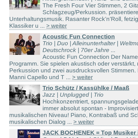
The Fresh Four Vier Stimmen, 2 Git
Schlagzeug/Perkussion. präsentie
Unterhaltungsmusik. Rasanter Rock’n’Roll, fetzig
Klassiker u ...
> weiter
Acoustic Fun Connection
Trio | Duo | Alleinunterhalter | Weltm
Deutschrock | 70er Jahre ...
Acoustic Fun Connection Der Name 
Programm. Sie spielen akustisch oder verstärkt, 
Perkussion und zwei ausdrucksvollen Stimmen. 
Manni Capello und T ...
> weiter
Trio Schütz / Kassühlke / Maaß
Jazz | Unplugged | Trio
Hochkonzentriert, spannungsgeladen,
immer absolut spontan - Improvisie
musikalischen Niveau! Piano, Kontrabaß und Sc
musikalischen Dialog ...
> weiter
JACK BOCHENEK = Top Musiker 