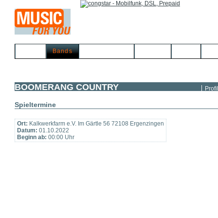
Home
Bands
Musikerbörse
Service
Links
Kon
BOOMERANG COUNTRY
Profi
Spieltermine
Ort:
Kalkwerkfarm e.V. Im Gärtle 56 72108 Ergenzingen
Datum:
01.10.2022
Beginn ab:
00:00 Uhr