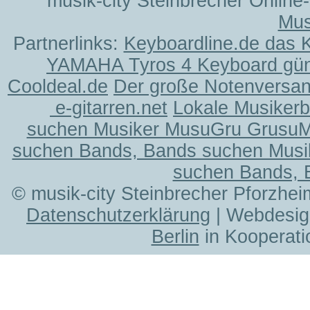
musik-city Steinbrecher Online
Mus
Partnerlinks:
Keyboardline.de das 
YAMAHA Tyros 4 Keyboard gün
Cooldeal.de
Der große Notenversand
e-gitarren.net
Lokale Musiker
suchen Musiker MusuGru Grusu
suchen Bands, Bands suchen Musi
suchen Bands, 
© musik-city Steinbrecher Pforzhei
Datenschutzerklärung
| Webdesig
Berlin
in Kooperati