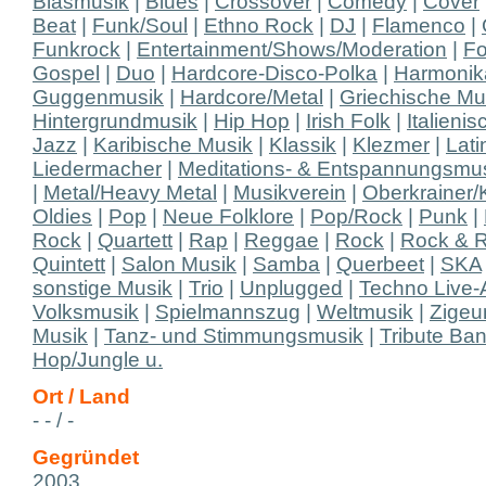
Blasmusik
|
Blues
|
Crossover
|
Comedy
|
Cover
Beat
|
Funk/Soul
|
Ethno Rock
|
DJ
|
Flamenco
|
Funkrock
|
Entertainment/Shows/Moderation
|
Fo
Gospel
|
Duo
|
Hardcore-Disco-Polka
|
Harmonik
Guggenmusik
|
Hardcore/Metal
|
Griechische Mu
Hintergrundmusik
|
Hip Hop
|
Irish Folk
|
Italieni
Jazz
|
Karibische Musik
|
Klassik
|
Klezmer
|
Lati
Liedermacher
|
Meditations- & Entspannungsmu
|
Metal/Heavy Metal
|
Musikverein
|
Oberkrainer/
Oldies
|
Pop
|
Neue Folklore
|
Pop/Rock
|
Punk
|
Rock
|
Quartett
|
Rap
|
Reggae
|
Rock
|
Rock & R
Quintett
|
Salon Musik
|
Samba
|
Querbeet
|
SKA
sonstige Musik
|
Trio
|
Unplugged
|
Techno Live-
Volksmusik
|
Spielmannszug
|
Weltmusik
|
Zigeu
Musik
|
Tanz- und Stimmungsmusik
|
Tribute Ba
Hop/Jungle u.
Ort / Land
- - / -
Gegründet
2003