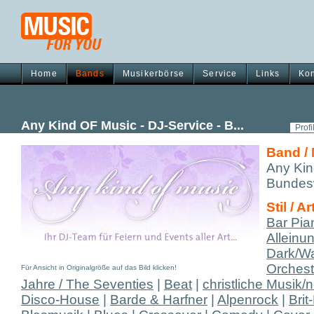
Home
Bands
Musikerbörse
Service
Links
Kon
Any Kind OF Music - DJ-Service - B...
Profi
Band /
Any Kin
Bundes
Stil / Ar
Bar Pian
Alleinun
Dark/W
Orchest
Für Ansicht in Originalgröße auf das Bild klicken!
Jahre / The Seventies
|
Beat
|
christliche Musik/
Disco-House
|
Barde & Harfner
|
Alpenrock
|
Brit