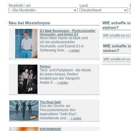
Musikstil / -art
Land
Neu bei Musicforyou
WIE schaffe i
stehen?
DJ Maik Busemann - Professioneller
Hochzeits- und Event DJ
WIE schaffe ich es 
Moin! Mein Name ist Maik und
ich bin professioneller
WIE schaffe i
Hochzeits- und Evend DJ in
Schleswig Hols ...
stehen?
> weiter
WIE schaffe ich es
Perfect
Tanz- und Partyband - die Musik
für jeden Anlass. Perfect
besteht aus der Sängerin
Nadja S ...
> weiter
The Real Safri
Duo der Drums- an
Percussionsmusic des
legendären "Safri-Duo",
hinreißende und ...
> weiter
KROHNBAND