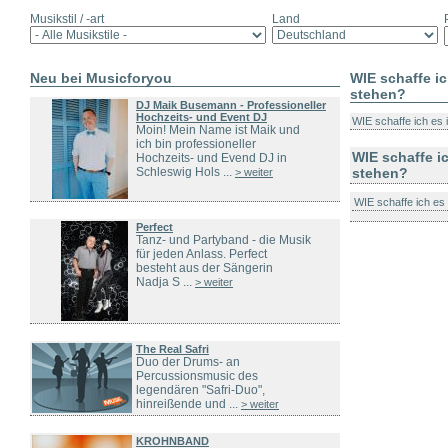
Musikstil / -art
Land
Neu bei Musicforyou
WIE schaffe i
stehen?
DJ Maik Busemann - Professioneller
Hochzeits- und Event DJ
WIE schaffe ich es 
Moin! Mein Name ist Maik und
ich bin professioneller
WIE schaffe i
Hochzeits- und Evend DJ in
Schleswig Hols ...
stehen?
> weiter
WIE schaffe ich es
Perfect
Tanz- und Partyband - die Musik
für jeden Anlass. Perfect
besteht aus der Sängerin
Nadja S ...
> weiter
The Real Safri
Duo der Drums- an
Percussionsmusic des
legendären "Safri-Duo",
hinreißende und ...
> weiter
KROHNBAND