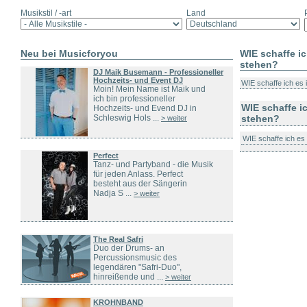
Musikstil / -art
Land
Neu bei Musicforyou
WIE schaffe i
stehen?
DJ Maik Busemann - Professioneller
Hochzeits- und Event DJ
WIE schaffe ich es 
Moin! Mein Name ist Maik und
ich bin professioneller
WIE schaffe i
Hochzeits- und Evend DJ in
Schleswig Hols ...
stehen?
> weiter
WIE schaffe ich es
Perfect
Tanz- und Partyband - die Musik
für jeden Anlass. Perfect
besteht aus der Sängerin
Nadja S ...
> weiter
The Real Safri
Duo der Drums- an
Percussionsmusic des
legendären "Safri-Duo",
hinreißende und ...
> weiter
KROHNBAND