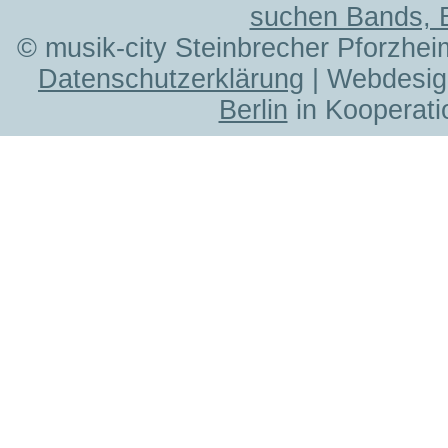
suchen Bands, 
© musik-city Steinbrecher Pforzhei
Datenschutzerklärung
| Webdesig
Berlin
in Kooperati