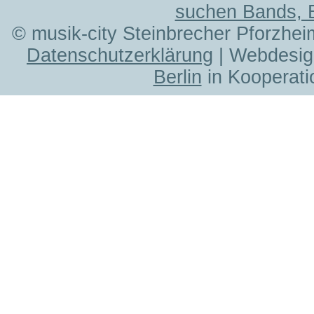
suchen Bands, 
© musik-city Steinbrecher Pforzhei
Datenschutzerklärung
| Webdesig
Berlin
in Kooperati