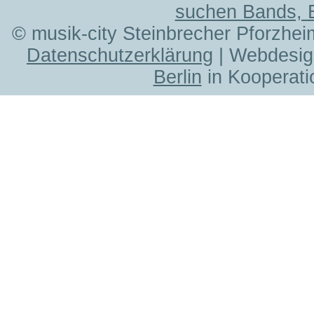
suchen Bands, 
© musik-city Steinbrecher Pforzhei
Datenschutzerklärung
| Webdesig
Berlin
in Kooperati