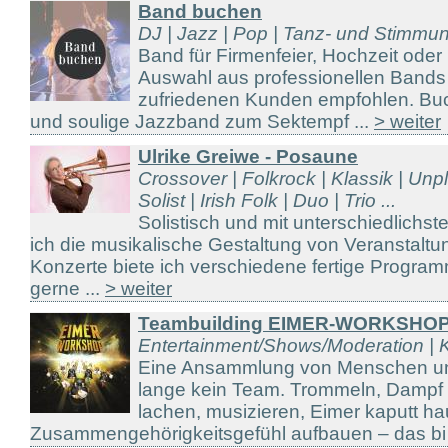
Band buchen
DJ | Jazz | Pop | Tanz- und Stimmu
Band für Firmenfeier, Hochzeit oder
Auswahl aus professionellen Bands
zufriedenen Kunden empfohlen. Buc
und soulige Jazzband zum Sektempf ...
> weiter
Ulrike Greiwe - Posaune
Crossover | Folkrock | Klassik | Unp
Solist | Irish Folk | Duo | Trio ...
Solistisch und mit unterschiedlich
ich die musikalische Gestaltung von Veranstaltung
Konzerte biete ich verschiedene fertige Program
gerne ...
> weiter
Teambuilding EIMER-WORKSHO
Entertainment/Shows/Moderation | Ka
Eine Ansammlung von Menschen und
lange kein Team. Trommeln, Dampf
lachen, musizieren, Eimer kaputt ha
Zusammengehörigkeitsgefühl aufbauen – das bi 