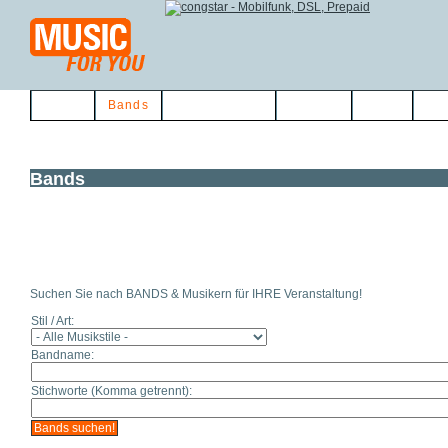
Home
Bands
Musikerbörse
Service
Links
Kon
Bands
Suchen Sie nach BANDS & Musikern für IHRE Veranstaltung!
Stil / Art:
Bandname:
Stichworte (Komma getrennt):